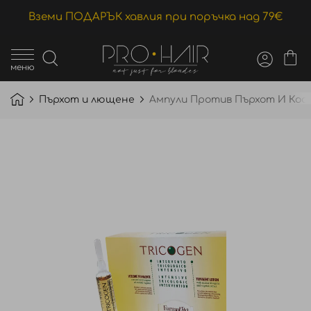
Вземи ПОДАРЪК хавлия при поръчка над 79€
меню
Пърхот и лющене
Ампули Против Пърхот И Косоп
Преминете
към
края
на
галерията
на
изображенията