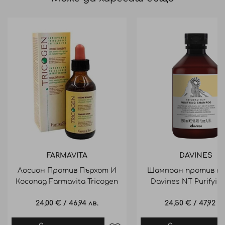
FARMAVITA
DAVINES
Лосион Против Пърхот И
Шампоан против п
Косопад Farmavita Tricogen
Davines NT Purifyin
100Ml
Shampoo 250ml
24,00 €
/
46,94 лв.
24,50 €
/
47,92 лв