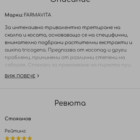
Марки:
FARMAVITA
За интензивно тривалентно третиране на
скалпа и косата, основаващо се на специфични,
внимателно подбрани растителни екстракти и
auxina tricogena. Предпазва от косопад и други
проблеми, причинени от различни степени на
себорея. Спомага за премахване на пърхота при
суха и мазна коса.
ВИЖ ПОВЕЧЕ
Начин на употреба: Преди да нанесете продукта,
измийте косата със специфичния шампоан
Tricogen от същата серия. Като използвате
Ревюта
апликатора, отворете ампулата и нанесете
съдържанието й върху косата, като я разделяте
Стояанов
на ивици, за да може лосиона да достигне
корените. Масажирайте няколко минути, а след
Рейтинг:
това оформете прическата по Ваш избор. Не