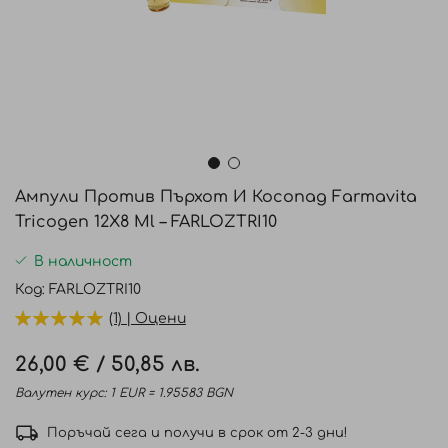
Преминете
към
Ампули Против Пърхот И Косопад Farmavita
началото
Tricogen 12Х8 Ml – FARLOZTRI10
на
галерия
В наличност
със
Код
FARLOZTRI10
снимки
(1) | Оцени
26,00 €
/
50,85 лв.
Валутен курс: 1 EUR = 1.95583 BGN
Поръчай сега и получи в срок от 2-3 дни!