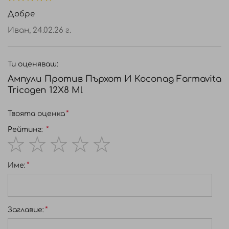
100%
изплаквайте. Правете процедурата 2-3 пъти
Добре
седмично. След подобрение може да се ползва 1
Иван,
24.02.26 г.
път седмично.
Ти оценяваш:
Ампули Против Пърхот И Косопад Farmavita
Tricogen 12Х8 Ml
Твоята оценка
Рейтинг:
1
2
3
4
5
Име:
star
stars
stars
stars
stars
Заглавиe: