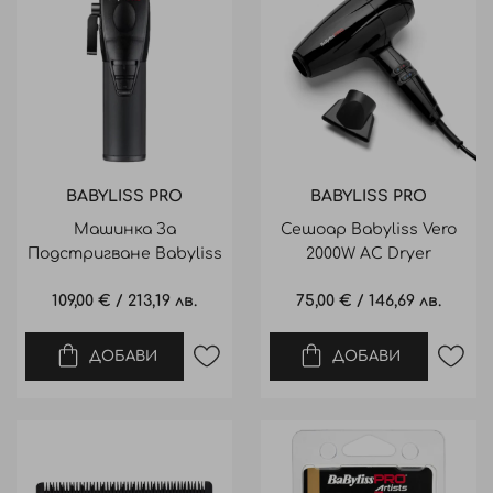
BABYLISS PRO
BABYLISS PRO
Машинка За
Сешоар Babyliss Vero
Подстригване Babyliss
2000W AC Dryer
Freshfx Clipper
109,00 €
/
213,19 лв.
75,00 €
/
146,69 лв.
ДОБАВИ
ДОБАВИ