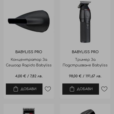
ежедневна употреба. Благодарение на
технологии като
Nano Titanium™
, мощни
дигитални мотори и ергономичен дизайн,
BaBylissPRO е предпочитан избор на
професионалисти по цял свят – от водещи
салони и барбершопове до модни подиуми и
фотосесии.
BABYLISS PRO
BABYLISS PRO
Концентратор За
Тример За
Сешоар Rapido Babyliss
Подстригване Babyliss
Classic Nozzle
FreshFX Trimmer
4,00 €
/
7,82 лв.
98,00 €
/
191,67 лв.
ДОБАВИ
ДОБАВИ