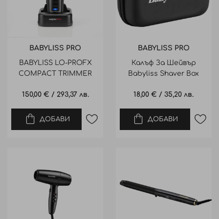
BABYLISS PRO
BABYLISS PRO
BABYLISS LO-PROFX
Калъф За Шейвър
COMPACT TRIMMER
Babyliss Shaver Box
ТРИМЕР ЗА
150,00 €
/
293,37 лв.
18,00 €
/
35,20 лв.
ПОДСТРИГВАНЕ
ДОБАВИ
ДОБАВИ