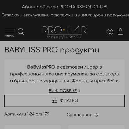
Абонирай се за PROHAIRSHOP CLUB!
Отключи ексклузивни отстъпки и лимитирани предложен
меню
BABYLISS PRO продукти
BaBylissPRO
е световен лидер в
професионалните инструменти за фризьори
и бръснари, създаден във Франция през 1961 г.
от професионални стилисти. С повече от 60
ВИЖ ПОВЕЧЕ
години иновации брандът задава
ФИЛТРИ
стандартите в индустрията с
високопроизводителни сешоари, машинки,
Артикули
1
-
24
от
179
Сортиране
тримери, преси и стилизиращи
инструменти, разработени за интензивна