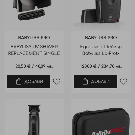
BABYLISS PRO
BABYLISS PRO
BABYLISS UV SHAVER
Единичен Шейвър
REPLACEMENT SINGLE
Babyliss Lo-Profx
FOIL МРЕЖИЧКА ЗА
Compact Foil Shaver
20,50 €
/
40,09 лв.
120,00 €
/
234,70 лв.
ЕДИНИЧЕН UV ШЕЙ
ДОБАВИ
ДОБАВИ