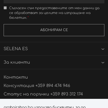
Съгласен съм предоставените от мен данни да
се обработват за целите на изпращане на
бюлетин.
АБОНИРАМ СЕ
SELENA ES
За клиенти
Контакти
Консултация +359 894 474 946
Статус на поръчки +359 893 312 174
Свържи се с нас
prohairshop.bg използва бисквитки, за да