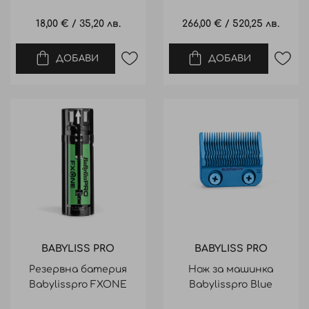
WAND
18,00 €
/
35,20 лв.
266,00 €
/
520,25 лв.
ДОБАВИ
ДОБАВИ
BABYLISS PRO
BABYLISS PRO
Резервна батерия
Нож за машинка
Babylisspro FXONE
Babylisspro Blue
Boosted Universal
Titanium Clipper