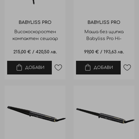
BABYLISS PRO
BABYLISS PRO
Високоскоростен
Маша без щипка
компактен сешоар
Babyliss Pro Hi-
Babyliss Pro Lupia High
Performance Curling
215,00 €
/
420,50 лв.
99,00 €
/
193,63 лв.
Speed Digital
Wand 28mm
ДОБАВИ
ДОБАВИ