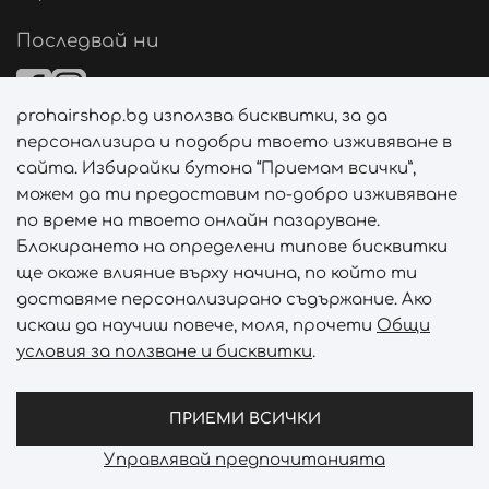
Последвай ни
prohairshop.bg използва бисквитки, за да
Начини на плащане
персонализира и подобри твоето изживяване в
сайта. Избирайки бутона “Приемам всички”,
можем да ти предоставим по-добро изживяване
по време на твоето онлайн пазаруване.
Начини на доставка
Блокирането на определени типове бисквитки
ще окаже влияние върху начина, по който ти
доставяме персонализирано съдържание. Ако
искаш да научиш повече, моля, прочети
Общи
условия за ползване и бисквитки
.
Абонирай се за PROHAIRSHOP CLUB!
Отключи ексклузивни отстъпки и лимитирани предложен
ПРИЕМИ ВСИЧКИ
Управлявай предпочитанията
Prohair Shop © 2026 - Всички права запазени