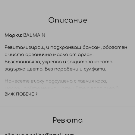
Описание
Марки:
BALMAIN
Ревитализиращ и подхранващ балсам, обогатен
с чисто органично масло от арган.
Възстановява, укрепва и защитава косата,
задържа цвета. Без парабени и сулфати.
Нанесете върху подсушена с хавлия коса,
масажирайте нежно и отмийте с вода след 3
ВИЖ ПОВЕЧЕ
минути.
Ревюта
Ingredients: Aqua/Water, Cetearyl Alcohol,
Behenamidopropyl Dimethylamine, Amodimethicone,
Peg/Ppg-14/4 Dimethicone, Argania Spinosa Kernel