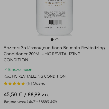
Преминете
към
Балсам За Изтощена Коса Balmain Revitalizing
началото
Conditioner 300Ml – HC REVITALIZING
на
CONDITION
галерия
със
В наличност
снимки
Код
HC REVITALIZING CONDITION
(1) | Оцени
45,50 €
/
88,99 лв.
Валутен курс: 1 EUR = 1.95583 BGN