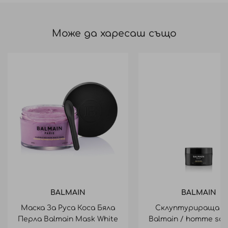
Може да харесаш също
BALMAIN
BALMAIN
Маска За Руса Коса Бяла
Склуптурираща в
Перла Balmain Mask White
Balmain / homme scu