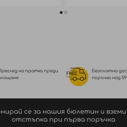
Преглед на пратка преди
Безплатна дос
плащане
поръчка над 59 €
нирай се за нашия бюлетин и вземи
я или в по-тъмен нюанс нанесете сместа от корена д
отстъпка при първа поръчка