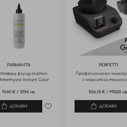
FARMAVITA
PERFETTI
етяващ флуид-златно
Професионален миксер 
Amethyste Instant Color
с магнитна техноло
Fluid Gold Blonde
Perfetti Galaxy
19,40 €
/
37,94 лв.
506,18 €
/
990,00 лв
ДОБАВИ
ДОБАВИ