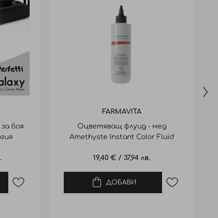
FARMAVITA
за боя
Оцветяващ флуид - мед
гия
Amethyste Instant Color Fluid
Copper
.
19,40 €
/
37,94 лв.
ДОБАВИ