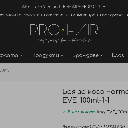
Абонирай се за PROHAIRSHOP CLUB!
тключи ексклузивни отстъпки и лимитирани предложени
косата
Продукти
Брандове
Блог
100ml
Боя за коса Farma
EVE_100ml-1-1
В наличност
Код
EVE_100ml-
Валутен курс: 1 EUR = 1.95583 BGN