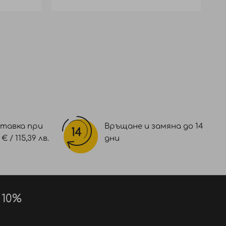
тавка при
Връщане и замяна до 14
 / 115,39 лв.
дни
 10%
о върха. Изчакайте 30-40 минути и