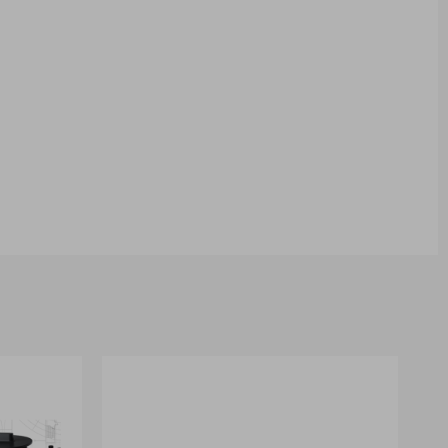
олята на мост между пигмента и
ратин и богат комплекс от
ите участъци и заздравяват косата.