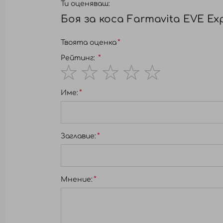
Ти оценяваш:
перфектен цвят без компромиси и е и
Боя за коса Farmavita EVE Exp
Твоята оценка
Рейтинг:
1
2
3
4
5
Име:
star
stars
stars
stars
stars
Заглавиe:
Мнение: