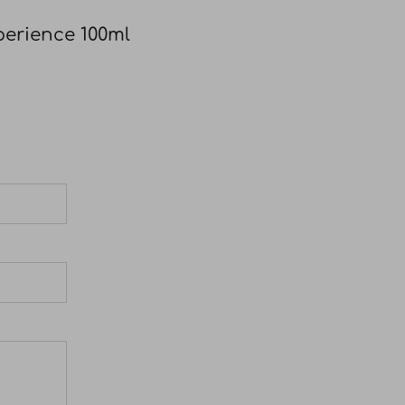
зключително подходяща за чувствителен скалп.
erience 100ml