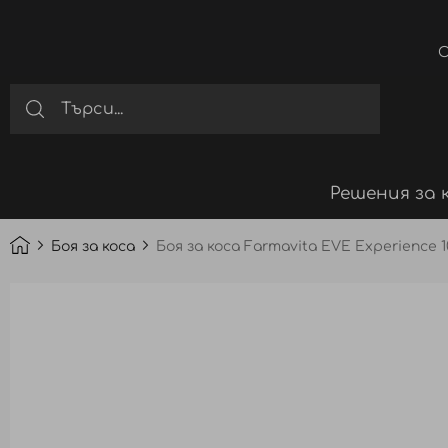
О
Решения за 
Боя за коса
Боя за коса Farmavita EVE Experience 
Преминете
към
края
на
галерията
на