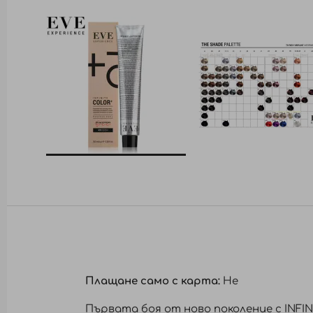
Преминете
към
началото
на
галерия
със
снимки
Плащане само с карта:
Не
Първата боя от ново поколение с INFI