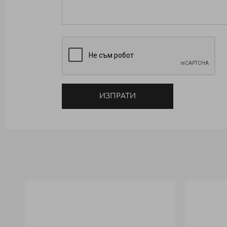
Технологията INFINITE COLOR + гаран
косата.
KV технологията превръща боядисван
ИЗПРАТИ
аминокиселини . Те хидратират и прон
Благодарение на KV технологията коса