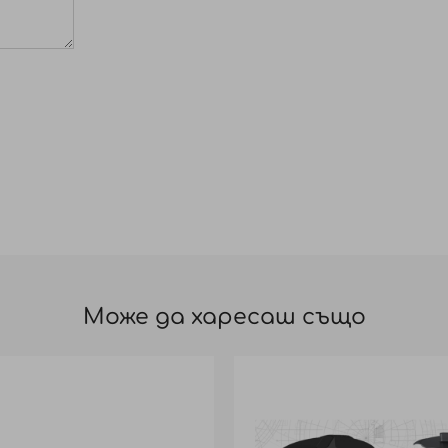
тира интензивен, дълбок и дълготраен цвят. Играе р
ето в подхранваща терапия. Съдържа растителен ке
икват в косъма, като запълват и изграждат увреден
та става силна, мека, гладка и блестяща.
Може да харесаш също