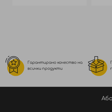
Гарантирано качество на
всички продукти
Або
Ако желаете да се боядисате в същи
измийте с подходящ шампоан.