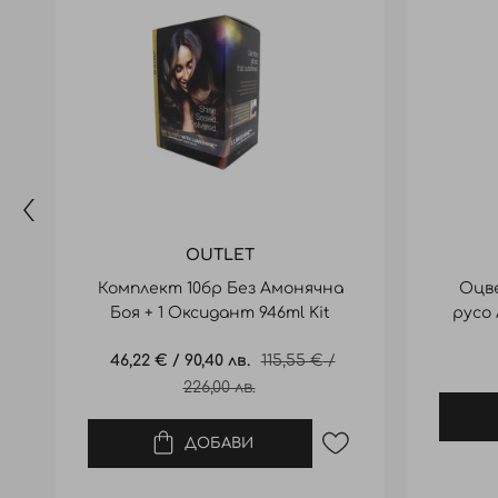
OUTLET
Комплект 10бр Без Амонячна
Оцв
Боя + 1 Оксидант 946ml Kit
русо 
Lumishine
Промо
46,22 €
/
90,40 лв.
115,55 €
/
цена
226,00 лв.
ДОБАВИ