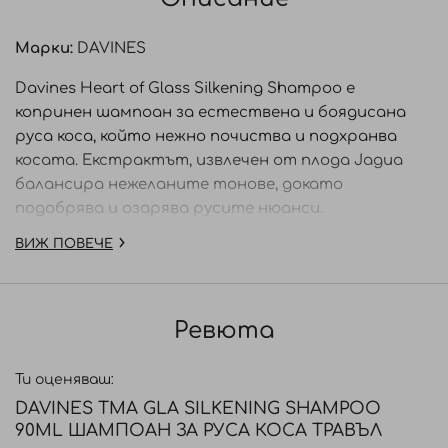
Марки:
DAVINES
Davines Heart of Glass Silkening Shampoo е
копринен шампоан за естествена и боядисана
руса коса, който нежно почиства и подхранва
косата. Екстрактът, извлечен от плода Jagua
балансира нежеланите тонове, докато
подобрява и озарява русите нюанси.
ВИЖ ПОВЕЧЕ
* С нов аромат!
ЗЕЛЕН МУСКУСНО-ДЪРВЕСЕН АРОМАТ
Ревюта
Ода на дивото Средиземноморие – този аромат
съчетава искрящи цитруси, ароматен евкалипт,
ирис и ценни дървесни нотки.
Ти оценяваш:
DAVINES TMA GLA SILKENING SHAMPOO
Релаксиращ и обгръщащ, той създава и
90ML ШАМПОАН ЗА РУСА КОСА ТРАВЪЛ
молекулярното усещане за високоефективен