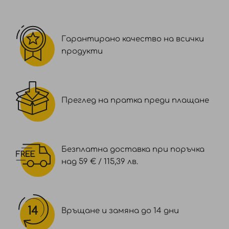
BRASSICAMIDOPROPYL DIMETHYLAMINE, COCO-
GLUCOSIDE, SODIUM CHLORIDE, GLYCERYL OLEATE,
SODIUM BENZOATE, GLYCOL DISTEARATE,
Гарантирано качество на всички
TRISODIUM ETHYLENEDIAMINE DISUCCINATE,
продукти
POLYQUATERNIUM-7, PHENETHYL BENZOATE,
SODIUM LAURATE, POLYQUATERNIUM-10, COCONUT
ACID, TETRASODIUM GLUTAMATE DIACETATE, GUAR
HYDROXYPROPYLTRIMONIUM CHLORIDE, CITRIC
Преглед на пратка преди плащане
ACID, GENIPA AMERICANA FRUIT EXTRACT, ALPHA-
ISOMETHYL IONONE, LINALOOL, CORN STARCH
MODIFIED, GLYCERYL STEARATE, TOCOPHEROL,
SODIUM HYDROXIDE, COUMARIN, HYDROLYZED
Безплатна доставка при поръчка
ADANSONIA DIGITATA SEED EXTRACT, GLYCINE SOJA
над 59 € / 115,39 лв.
OIL / GLYCINE SOJA (SOYBEAN) OIL
Връщане и замяна до 14 дни