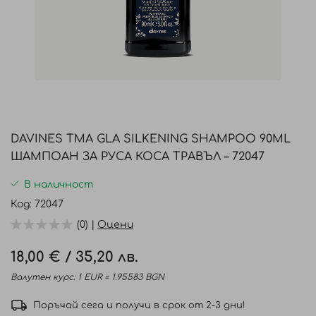
Преминете
към
DAVINES TMA GLA SILKENING SHAMPOO 90ML
началото
ШАМПОАН ЗА РУСА КОСА ТРАВЪЛ – 72047
на
галерия
В наличност
със
Код
72047
снимки
(0) |
Оцени
18,00 €
/
35,20 лв.
Валутен курс: 1 EUR = 1.95583 BGN
Поръчай сега и получи в срок от 2-3 дни!