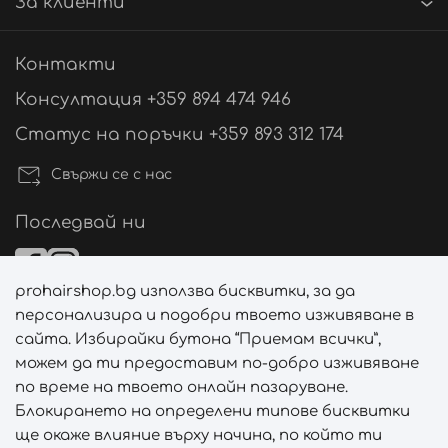
За клиенти
Контакти
Консултация +359 894 474 946
Статус на поръчки +359 893 312 174
Свържи се с нас
Последвай ни
prohairshop.bg използва бисквитки, за да
Начини на плащане
персонализира и подобри твоето изживяване в
сайта. Избирайки бутона “Приемам всички”,
можем да ти предоставим по-добро изживяване
по време на твоето онлайн пазаруване.
Начини на доставка
Блокирането на определени типове бисквитки
ще окаже влияние върху начина, по който ти