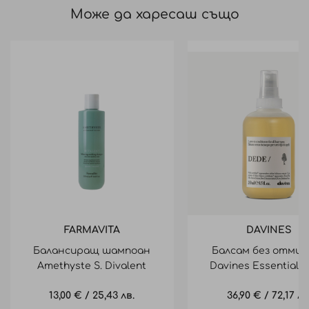
Може да харесаш също
FARMAVITA
DAVINES
Балансиращ шампоан
Балсам без отмив
Amethyste S. Divalent
Davines Essential 
balancing soothing shampoo
Leave-In Conditioner
13,00 €
/
25,43 лв.
36,90 €
/
72,17 лв