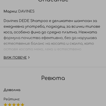
Марки:
DAVINES
Davines DEDE Shampoo е деликатен шампоан за
ежедневна употреба, подходящ за всички типове
коса, особено фина до средно плътна. Нежната
формула почиства ефективно, без да нарушава
естествения баланс на косата и скалпа, като
оставя косата мека, лека и естествено
блестяща. Обогатен с регенеративен екстракт
ВИЖ ПОВЕЧЕ
от бял хибискус, богат на антиоксиданти,
шампоанът предпазва косъма от оксидативен
стрес и външни агресори, като поддържа косата
Ревюта
здрава, жизнена и устойчива. Леката текстура
образува мека, ефирна пяна, която почиства
нежно, без да утежнява или изсушава косата.
Доволна
Ползи: ·Нежно почиства без изсушаване
Рейтинг:
·Подходящ за ежедневна употреба ·Придава