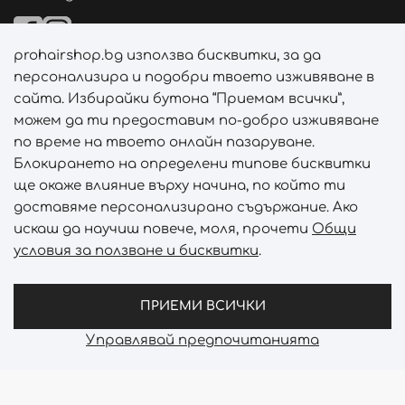
prohairshop.bg използва бисквитки, за да
Начини на плащане
персонализира и подобри твоето изживяване в
сайта. Избирайки бутона “Приемам всички”,
можем да ти предоставим по-добро изживяване
по време на твоето онлайн пазаруване.
Начини на доставка
Блокирането на определени типове бисквитки
ще окаже влияние върху начина, по който ти
доставяме персонализирано съдържание. Ако
искаш да научиш повече, моля, прочети
Общи
условия за ползване и бисквитки
.
Абонирай се за PROHAIRSHOP CLUB!
Отключи ексклузивни отстъпки и лимитирани предложен
ПРИЕМИ ВСИЧКИ
Управлявай предпочитанията
Prohair Shop © 2026 - Всички права запазени
Онлайн магазин от