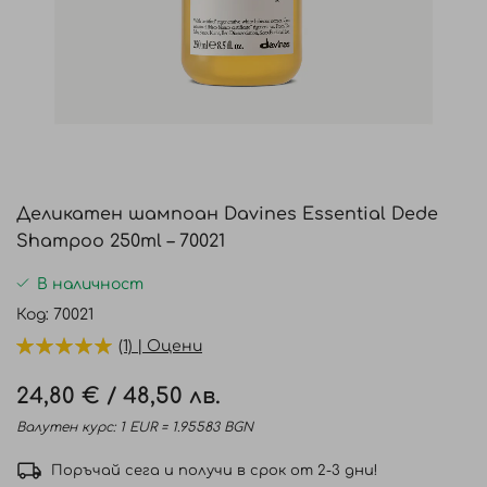
Преминете
към
Деликатен шампоан Davines Essential Dede
началото
Shampoo 250ml – 70021
на
галерия
В наличност
със
Код
70021
снимки
(1) | Оцени
24,80 €
/
48,50 лв.
Валутен курс: 1 EUR = 1.95583 BGN
Поръчай сега и получи в срок от 2-3 дни!