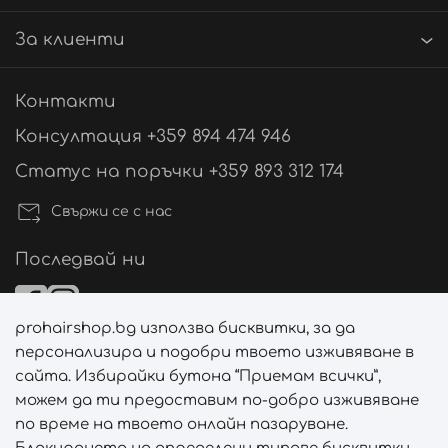
За клиенти
Контакти
Консултация +359 894 474 946
Статус на поръчки +359 893 312 174
Свържи се с нас
Последвай ни
prohairshop.bg използва бисквитки, за да
Начини на плащане
персонализира и подобри твоето изживяване в
сайта. Избирайки бутона “Приемам всички”,
можем да ти предоставим по-добро изживяване
по време на твоето онлайн пазаруване.
Начини на доставка