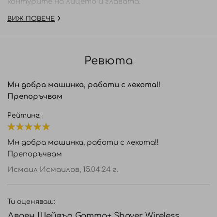
контурите на лицето и главата.
ВИЖ ПОВЕЧЕ
Технически характеристики:
Мотор - 9000 оборота
Време за зареждане 30 минути
Ревюта
Време за работа 120 минути
Батерия - литиево-йонна
Мн добра машинка, работи с лекота!!
Фолио - хипоалергенно, покрито със сплав от
Препоръчвам
злато и титан
Рейтинг:
USB зарядно устройство
Wireless подложка за безжично зареждане
100%
Мн добра машинка, работи с лекота!!
Индикатор за зареждане на батерията -
Препоръчвам
червен цвят - зарежда се; син цвят - заредена
Работи и с кабел
Исмаил Исмаилов,
15.04.24 г.
Тегло - 190гр
Гаранция
Ти оценяваш:
Двоен Шейвър Gamma+ Shaver Wireless