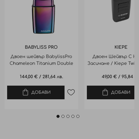
BABYLISS PRO
KIEPE
Двоен шейвър BabylissPro
Двоен Шейвър С Но
Chameleon Titanium Double
Засичане / Kiepe Twice
Foil Metal
Shaver 6510
144,00 €
/
281,64 лв.
49,00 €
/
95,84 лв
ДОБАВИ
ДОБАВИ