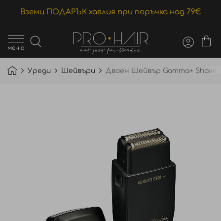
Вземи ПОДАРЪК хавлия при поръчка над 79€
меню
Уреди
Шейвъри
Двоен Шейвър Gamma+ Shaver W
Преминете
към
края
на
галерията
на
изображенията