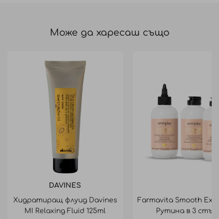
Може да харесаш също
DAVINES
Хидратиращ флуид Davines
Farmavita Smooth Exp
MI Relaxing Fluid 125ml
Рутина в 3 стъп