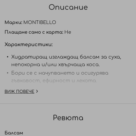
Описание
Марки:
MONTIBELLO
Плащане само с карта:
Не
Характеристики:
Хидратиращ изглаждащ балсам
за суха,
непокорна и/или
хвърчаща коса.
Бори се с начупването и
осигурява
гъвкавост, ефирност и
лекота.
Разплита лесно и бързо
косата.
ВИЖ ПОВЕЧЕ
Прави косата по - лесна
за оформяне и по -
блестяща.
Ревюта
Начин на употреба:
Нанесете на чиста,
измита с шампоан и маска и подсушена с
кърпа коса. Оставете да подейства 1 до 2
Балсам