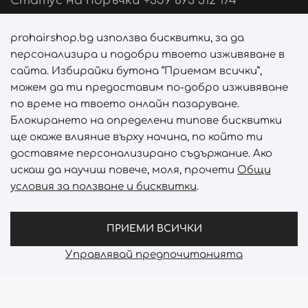
Статус на поръчки +359 893 312 174
Свържи се с нас
prohairshop.bg използва бисквитки, за да
персонализира и подобри твоето изживяване в
Последвай ни
сайта. Избирайки бутона “Приемам всички”,
можем да ти предоставим по-добро изживяване
по време на твоето онлайн пазаруване.
Блокирането на определени типове бисквитки
Начини на плащане
ще окаже влияние върху начина, по който ти
доставяме персонализирано съдържание. Ако
искаш да научиш повече, моля, прочети
Общи
условия за ползване и бисквитки
.
Начини на доставка
ПРИЕМИ ВСИЧКИ
Управлявай предпочитанията
Prohair Shop © 2026 - Всички права запазени
Онлайн магазин от