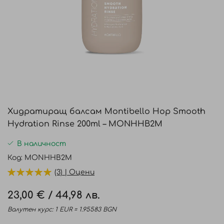
Преминете
към
Хидратиращ балсам Montibello Hop Smooth
началото
Hydration Rinse 200ml – MONHHB2M
на
галерия
В наличност
със
Код
MONHHB2M
снимки
(3) | Оцени
23,00 €
/
44,98 лв.
Валутен курс: 1 EUR = 1.95583 BGN