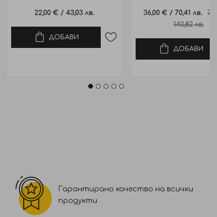
22,00 €
/
43,03 лв.
Промо
36,00 €
/
70,41 лв.
72
цена
140,82 лв.
ДОБАВИ
ДОБАВИ
Гарантирано качество на всички
продукти