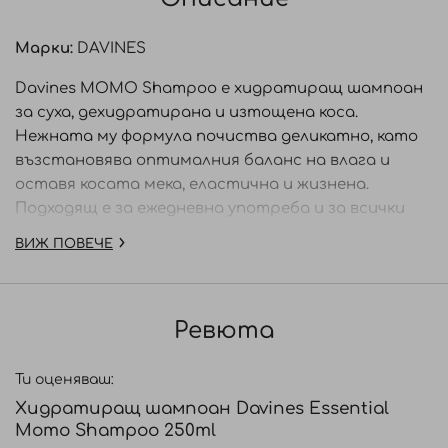
Марки:
DAVINES
Davines MOMO Shampoo е хидратиращ шампоан
за суха, дехидратирана и изтощена коса.
Нежната му формула почиства деликатно, като
възстановява оптималния баланс на влага и
оставя косата мека, еластична и жизнена.
Подходящ е за ежедневна употреба и за всички
типове коса, нуждаещи се от интензивна
ВИЖ ПОВЕЧЕ
хидратация. Формулата е обогатена с екстракт
от жълт пъпеш Cartucciaru от Сицилия – богат
на вода, витамини и минерали, които
Ревюта
подпомагат дълбоката хидратация и
подхранването на косъма. Кремообразната
текстура образува мека пяна, която почиства
Ти оценяваш:
без да изсушава, като прави косата гладка,
Хидратиращ шампоан Davines Essential
блестяща и лесна за разресване.
Momo Shampoo 250ml