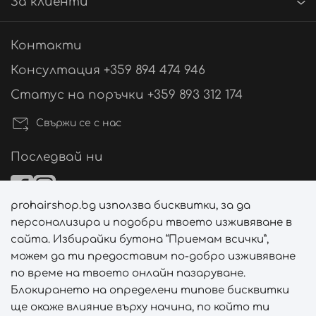
За клиенти
Контакти
Консултация +359 894 474 946
Статус на поръчки +359 893 312 174
Свържи се с нас
Последвай ни
prohairshop.bg използва бисквитки, за да
Начини на плащане
персонализира и подобри твоето изживяване в
сайта. Избирайки бутона “Приемам всички”,
можем да ти предоставим по-добро изживяване
по време на твоето онлайн пазаруване.
Начини на доставка
Блокирането на определени типове бисквитки
ще окаже влияние върху начина, по който ти