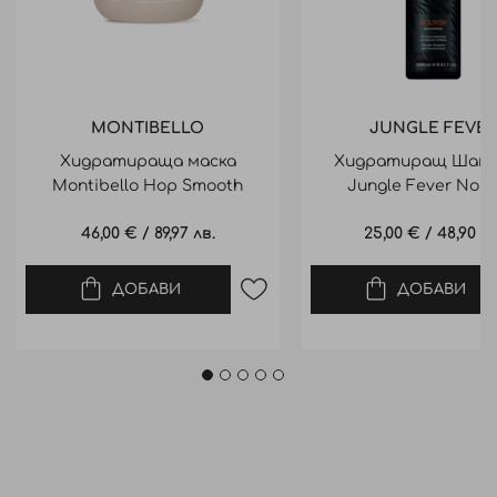
MONTIBELLO
JUNGLE FEVER
Хидратираща маска
Хидратиращ Шам
Montibello Hop Smooth
Jungle Fever Nour
Hydration Mask 500ml
Shampoo 1000 M
46,00 €
/
89,97 лв.
25,00 €
/
48,90 лв
ДОБАВИ
ДОБАВИ