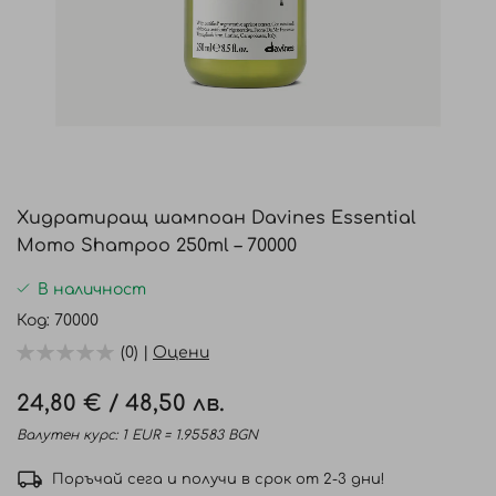
Преминете
към
Хидратиращ шампоан Davines Essential
началото
Momo Shampoo 250ml – 70000
на
галерия
В наличност
със
Код
70000
снимки
(0) |
Оцени
24,80 €
/
48,50 лв.
Валутен курс: 1 EUR = 1.95583 BGN
Поръчай сега и получи в срок от 2-3 дни!