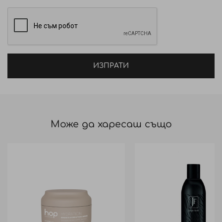
AQUA / WATER / EAU, COCAMIDOPROPYL BETAINE,
SODIUM COCOYL ALANINATE, CAPRYLYL/CAPRYL
GLUCOSIDE, DECYL GLUCOSIDE, SODIUM LAUROYL
METHYL ISETHIONATE, PARFUM / FRAGRANCE,
BENZYL ALCOHOL, COCO-GLUCOSIDE, GLYCERYL
ИЗПРАТИ
OLEATE, SODIUM BENZOATE, LACTIC ACID,
BUTYLENE GLYCOL, GLYCERIN, GUAR
HYDROXYPROPYLTRIMONIUM CHLORIDE, INULIN,
POLYQUATERNIUM-10, PRUNUS ARMENIACA FRUIT
EXTRACT / PRUNUS ARMENIACA (APRICOT) FRUIT
Може да харесаш също
EXTRACT, ALCOHOL DENAT., CITRIC ACID, SODIUM
PHYTATE, CI 19140 / YELLOW 5, CI 61570 / GREEN 5, CI
14700 / RED 4, COUMARIN.