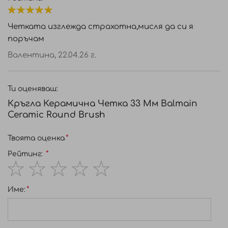
• Намалява наелектризирането
100%
• Перфектна за изсушаване на къса и средно
Четката изглежда страхотна,мисля да си я
дълга коса
поръчам
Валентина,
22.04.26 г.
Ти оценяваш:
Кръгла Керамична Четка 33 Мм Balmain
Ceramic Round Brush
Твоята оценка
Рейтинг:
1
2
3
4
5
Име:
star
stars
stars
stars
stars