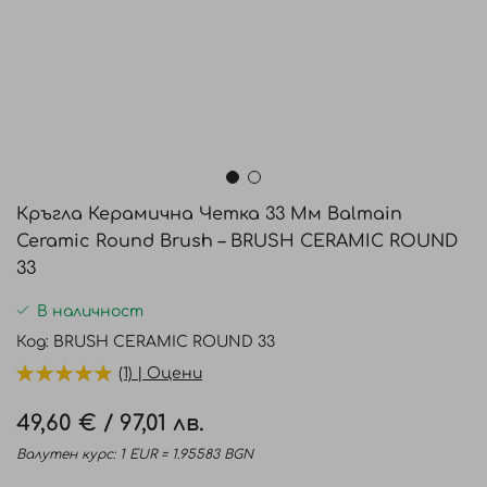
Преминете
към
Кръгла Керамична Четка 33 Мм Balmain
началото
Ceramic Round Brush – BRUSH CERAMIC ROUND
на
33
галерия
със
В наличност
снимки
Код
BRUSH CERAMIC ROUND 33
(1) | Оцени
49,60 €
/
97,01 лв.
Валутен курс: 1 EUR = 1.95583 BGN