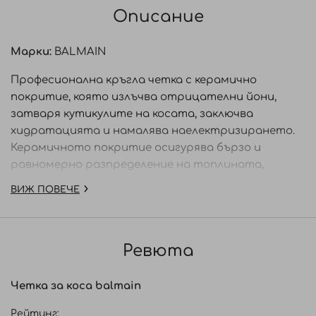
Описание
Марки:
BALMAIN
Професионална кръгла четка с керамично
покритие, която излъчва отрицателни йони,
затваря кутикулите на косата, заключва
хидратацията и намалява наелектризирането.
Керамичното покритие осигурява бързо и
равномерно разпределение на топлината,
скъсявайки времето за сушене. С ергономична
ВИЖ ПОВЕЧЕ
дръжка и големи кръгли отвори, за да увеличите
максимално въздушния поток. Диаметърът от 33
мм е идеален за използване на къса и средно
Ревюта
дълга коса за създаване на обем в корена или леки
вълни.
Четка за коса balmain
• Технология с отрицателни йони
Рейтинг: