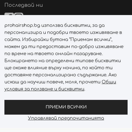
Последвай ни
prohairshop.bg използва бисквитки, за да
Начини на плащане
персонализира и подобри твоето изживяване в
сайта. Избирайки бутона “Приемам всички”,
можем да ти предоставим по-добро изживяване
по време на твоето онлайн пазаруване.
Начини на доставка
Блокирането на определени типове бисквитки
ще окаже влияние върху начина, по който ти
доставяме персонализирано съдържание. Ако
искаш да научиш повече, моля, прочети
Общи
условия за ползване и бисквитки
.
Абонирай се за PROHAIRSHOP CLUB!
Отключи ексклузивни отстъпки и лимитирани предложен
ПРИЕМИ ВСИЧКИ
Управлявай предпочитанията
Prohair Shop © 2026 - Всички права запазени
Онлайн магазин от