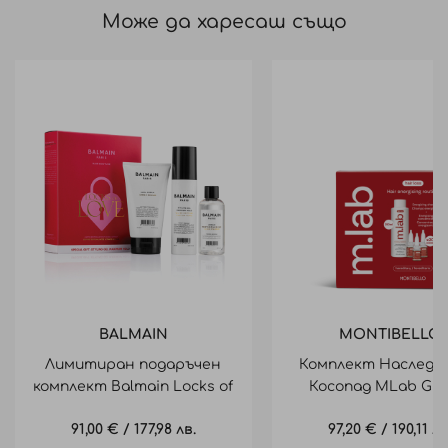
Може да харесаш също
BALMAIN
MONTIBELLO
Лимитиран подаръчен
Комплект Наследс
комплект Balmain Locks of
Косопад MLab Gro
love ultimate curls set
Hereditary Pac
91,00 €
/
177,98 лв.
97,20 €
/
190,11 лв