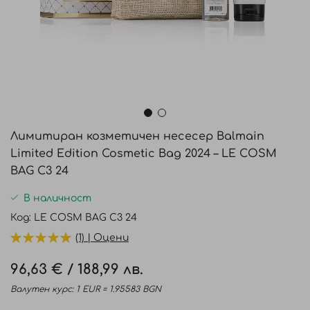
Преминете
към
Лимитиран козметичен несесер Balmain
началото
Limited Edition Cosmetic Bag 2024 – LE COSM
на
BAG C3 24
галерия
със
В наличност
снимки
Код
LE COSM BAG C3 24
(1) | Оцени
96,63 €
/
188,99 лв.
Валутен курс: 1 EUR = 1.95583 BGN