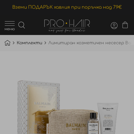
Вземи ПОДАРЪК хавлия при поръчка над 79€
меню
Комплекти
Лимитиран козметичен несесер Balmai
Преминете
към
края
на
галерията
на
изображенията