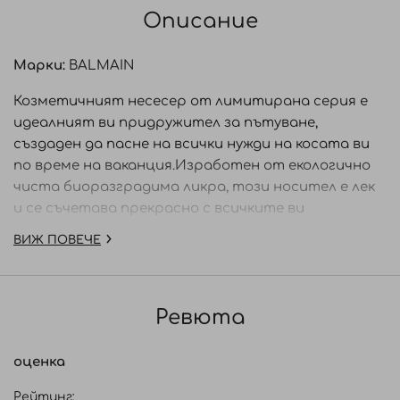
Описание
Марки:
BALMAIN
Козметичният несесер от лимитирана серия е
идеалният ви придружител за пътуване,
създаден да пасне на всички нужди на косата ви
по време на ваканция.Изработен от екологично
чиста биоразградима ликра, този носител е лек
и се съчетава прекрасно с всичките ви
ваканционни аксесоари. Със своя рустик дизайн
ВИЖ ПОВЕЧЕ
той се вписва идеално в тенденциите за лято
2024, като ви осигурява модерен външен вид,
където и да отидете.
Ревюта
Козметичният несесер от лимитирана серия
съдържа хидратиращ крем и арганов еликсир.
оценка
Хидратиращият крем Moisturizing Styling Cream
Рейтинг: