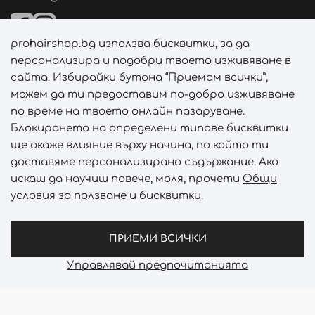
prohairshop.bg използва бисквитки, за да
Начини на плащане
персонализира и подобри твоето изживяване в
сайта. Избирайки бутона “Приемам всички”,
можем да ти предоставим по-добро изживяване
по време на твоето онлайн пазаруване.
Начини на доставка
Блокирането на определени типове бисквитки
ще окаже влияние върху начина, по който ти
доставяме персонализирано съдържание. Ако
искаш да научиш повече, моля, прочети
Общи
условия за ползване и бисквитки
.
Абонирай се за PROHAIRSHOP CLUB!
Отключи ексклузивни отстъпки и лимитирани предложен
ПРИЕМИ ВСИЧКИ
Управлявай предпочитанията
Prohair Shop © 2026 - Всички права запазени
Онлайн магазин от