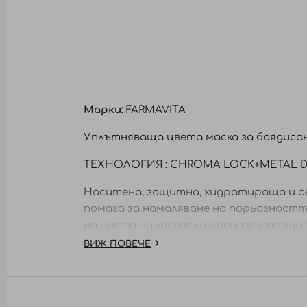
към
началото
на
галерия
със
снимки
Марки:
FARMAVITA
Уплътняваща цвета маска за боядисан
ТЕХНОЛОГИЯ : CHROMA LOCK+METAL 
Наситена, защитна, хидратираща и ан
помага за намаляване на порьозността
на цвета на косата и предотвратява 
ВИЖ ПОВЕЧЕ
Начин на употреба:
Нанесете след измиване с шампоан вър