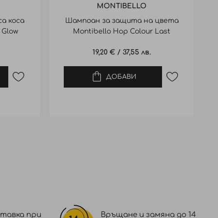
MONTIBELLO
а коса
Шампоан за защита на цвета
 Glow
Montibello Hop Colour Last
Shampoo 300ml
19,20 €
/
37,55 лв.
ДОБАВИ
тавка при
Връщане и замяна до 14