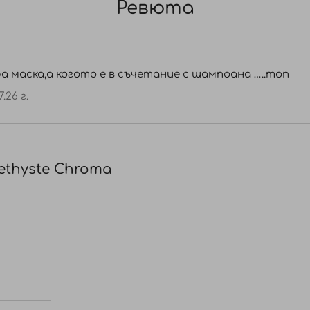
Ревюта
а маска,а когото е в съчетание с шампоана …..топ
7.26 г.
ethyste Chroma