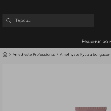
Решения за 
Amethyste Professional
Amethyste Руса и боядисан
Преминете
към
края
на
галерията
на
изображенията