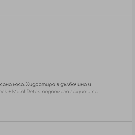
ана коса. Хидратира в дълбочина и
ck + Metal Detox: подпомага защитата
 за 5 минути. Изплакнете.