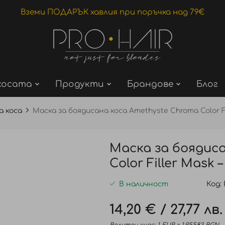
Вземи ПОДАРЪК хавлия при поръчка над 79€
косата
Продукти
Брандове
Блог
а коса
Маска за боядисана коса Amethyste Chroma Color F
Маска за боядис
Color Filler Mask 
В наличност
Код
14,20 €
/
27,77 лв.