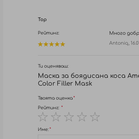
Top
Рейтинг:
Много добр
Antoniq,
16.0
100%
Ти оценяваш:
Маска за боядисана коса Am
Color Filler Mask
Твоята оценка
Рейтинг:
1
2
3
4
5
Име:
star
stars
stars
stars
stars