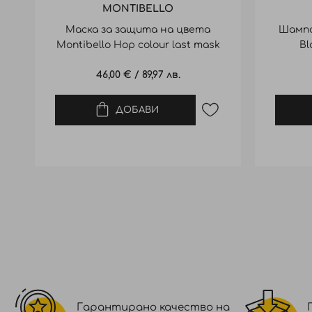
MONTIBELLO
Маска за защита на цвета
Шампо
Montibello Hop colour last mask
Bl
500ml
46,00 €
/
89,97 лв.
ДОБАВИ
Гарантирано качество на