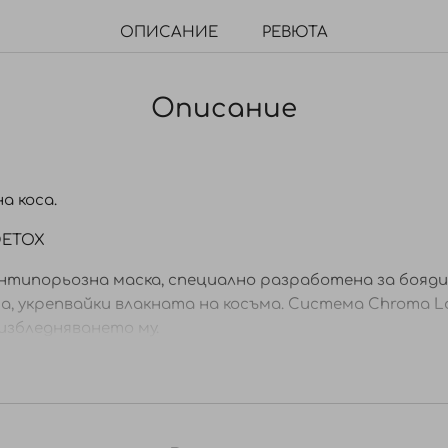
ОПИСАНИЕ
РЕВЮТА
Описание
а коса.
DETOX
типорьозна маска, специално разработена за боядис
, укрепвайки влакната на косъма. Система Chroma Lo
избледняването му.
ху влажна коса и разрешете. Оставете да подейства