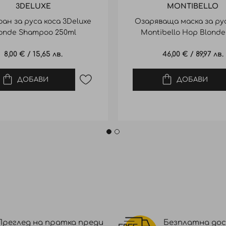
3DELUXE
MONTIBELLO
ан за руса коса 3Deluxe
Озаряваща маска за рус
onde Shampoo 250ml
Montibello Hop Blonde
Mask 500ml
8,00 €
/
15,65 лв.
46,00 €
/
89,97 лв.
ДОБАВИ
ДОБАВИ
Преглед на пратка преди
Безплатна дос