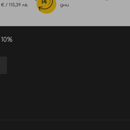
 / 115,39 лв.
дни
 10%