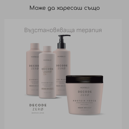
Може да харесаш също