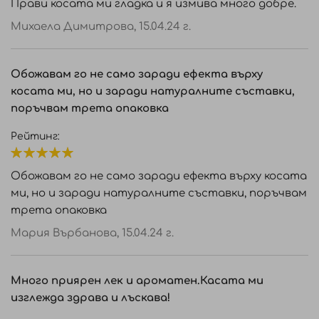
Прави косата ми гладка и я измива много добре.
Михаела Димитрова,
15.04.24 г.
Обожавам го не само заради ефекта върху
косата ми, но и заради натуралните съставки,
поръчвам трета опаковка
Рейтинг:
100%
Обожавам го не само заради ефекта върху косата
ми, но и заради натуралните съставки, поръчвам
трета опаковка
Мария Върбанова,
15.04.24 г.
Много приярен лек и ароматен.Касата ми
изглежда здрава и лъскава!