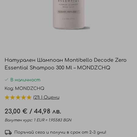
Преминете
към
Натурален Шампоан Montibello Decode Zero
началото
Essential Shampoo 300 Ml – MONDZCHQ
на
галерия
В наличност
със
Код
MONDZCHQ
снимки
(21) | Оцени
23,00 €
/
44,98 лв.
Валутен курс: 1 EUR = 1.95583 BGN
Поръчай сега и получи в срок от 2-3 дни!