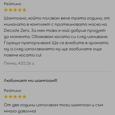
Рейтинг:
100%
Шампоано, който ползвам вече трета година, от
миналата в комплект с протеиновато маска на
Decode Zero. За мен това е най-добрия продукт
до момента. Обожавам косата си след измиване.
Горещо препоръчвам! Ще се влюбите в аромата
му, а след използването му ще заобичате още
повече косата си!
Пенка,
4.02.26 г.
Любимият ми шампоан!!!
Рейтинг:
100%
От две години използвам този шампоан и съм
много доволна!