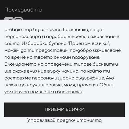
Последвай ни
prohairshop.bg използва бисквитки, за да
Начини на плащане
персонализира и подобри твоето изживяване в
сайта. Избирайки бутона “Приемам всички”,
можем да ти предоставим по-добро изживяване
по време на твоето онлайн пазаруване.
Начини на доставка
Блокирането на определени типове бисквитки
ще окаже влияние върху начина, по който ти
доставяме персонализирано съдържание. Ако
искаш да научиш повече, моля, прочети
Общи
условия за ползване и бисквитки
.
Абонирай се за PROHAIRSHOP CLUB!
Отключи ексклузивни отстъпки и лимитирани предложен
ПРИЕМИ ВСИЧКИ
Управлявай предпочитанията
Prohair Shop © 2026 - Всички права запазени