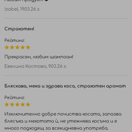
Екстракт от Моринга: почиства, като
Izabel,
19.03.26 г.
същевременно създава бариера върху кожата и
косата, която предпазва от замърсяване.
Кокамидопропил бетаин: по-добра
Страхотен!
алтернатива на традиционните
повърхностноактивни вещества, която се
Рейтинг:
получава от кокосови орехи и осигурява
100%
ефективно, нежно почистване.
Прекрасен, любим шампоан!
НАЧИН НА УПОТРЕБА:
Евелина Костова,
9.03.26 г.
Използвайте от натуралния шампоан ESSENTIAL
SHAMPOO необходимото количество в
Бляскава, мека и здрава коса, страхотен аромат
зависимост от дължината на косата, оставете
Рейтинг:
да подейства и изплакнете с обилно количество
вода. При необходимост нанесете и измийте
100%
повторно.
Изключително добре почиства косата, запазва
блясъка и мекотата ѝ, не утежнява косъма и е
много подходящ за всекидневна употреба.