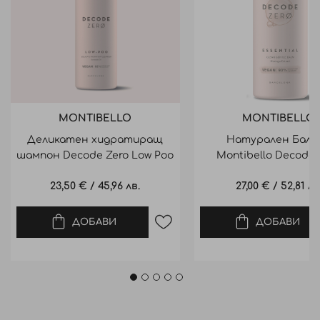
MONTIBELLO
MONTIBELLO
Деликатен хидратиращ
Натурален Балс
шампон Decode Zero Low Poo
Montibello Decode 
300ml
Essential Gentle Balm
23,50 €
/
45,96 лв.
27,00 €
/
52,81 лв
ДОБАВИ
ДОБАВИ