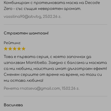
Комбинирам с протеиновата маска на Decode
Zero - със същия невероятен аромат.
vassilina90@abv.bg
,
25.02.26 г.
Страхотен шампоан!
Рейтинг:
100%
Това е първата серия, с която започнах да
използвам Montibello. Заедно с балсама и маската
са ми любими, наистина имат дълготраен ефект!
Сменям сериите от време на време, но тази си
ми остава любима!
Ренета
rnatseva@gmail.com
,
15.02.26 г.
Василева