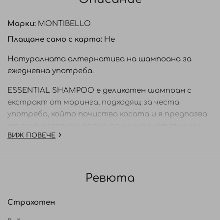
Марки:
MONTIBELLO
Плащане само с карта:
Не
Натуралната алтернатива на шампоана за
ежедневна употреба.
ESSENTIAL SHAMPOO е деликатен шампоан с
екстракт от моринга, подходящ за честа
употреба, който почиства косата и я предпазва
от замърсяване и вреди, причинени от външни
ВИЖ ПОВЕЧЕ
агресори.
Почиства, хидратира и защитава.
Ревюта
ПОЛЗИ:
Създава
идеалната
основа за
стилизиране
на
Страхотен
косата