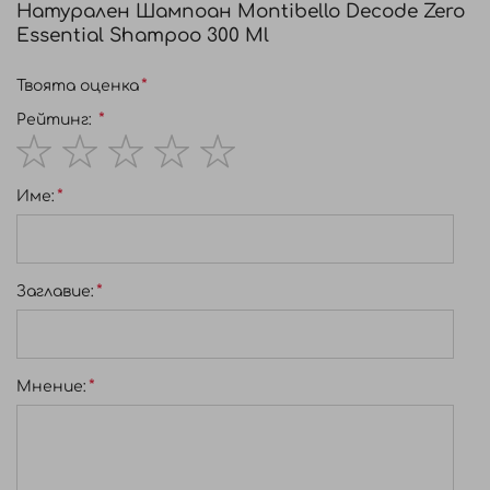
Натурален Шампоан Montibello Decode Zero
Essential Shampoo 300 Ml
Твоята оценка
Рейтинг:
1
2
3
4
5
Име:
star
stars
stars
stars
stars
Заглавиe:
Мнение: