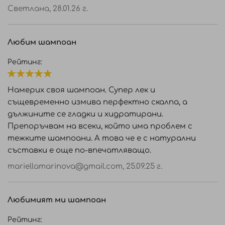
Светлана,
28.01.26 г.
Любим шампоан
Рейтинг:
100%
Намерих своя шампоан. Супер лек и
същевременно измива перфектно скалпа, а
дължините се гладки и хидратирани.
Препоръчвам на всеки, който има проблем с
тежките шампоани. А това че е с натурални
съставки е още по-впечатляващо.
mariellamarinova@gmail.com
,
25.09.25 г.
Любимият ми шампоан
Рейтинг: