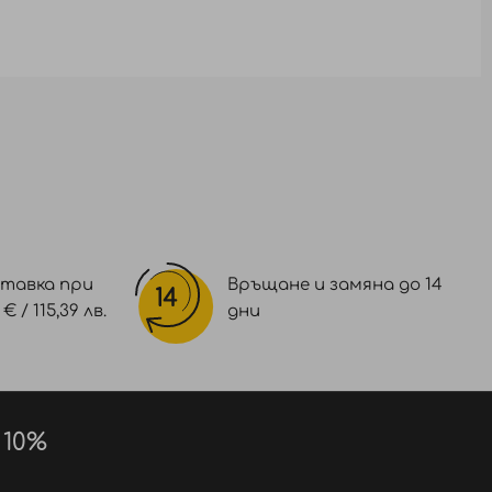
тавка при
Връщане и замяна до 14
 / 115,39 лв.
дни
 10%