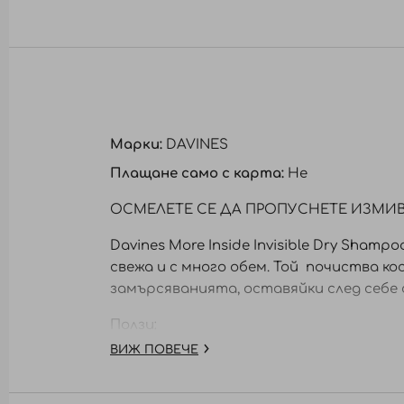
към
началото
на
галерия
със
снимки
Марки:
DAVINES
Плащане само с карта:
Не
ОСМЕЛЕТЕ СЕ ДА ПРОПУСНЕТЕ ИЗМИВ
Davines More Inside Invisible Dry Sha
свежа и с много обем. Той почиства к
замърсяванията, оставяйки след себе 
Ползи:
ВИЖ ПОВЕЧЕ
• Абсорбира излишният себум
• Увеличава обема от корена до краи