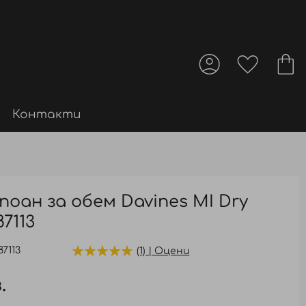
Контакти
оан за обем Davines MI Dry
7113
87113
(1) | Оцени
.