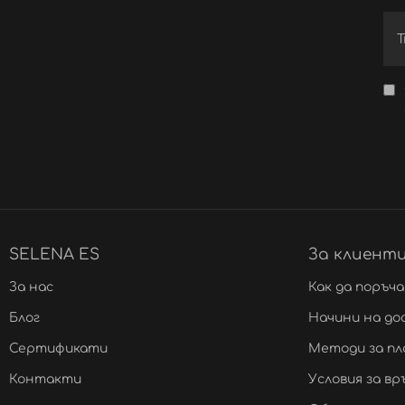
SELENA ES
За клиент
За нас
Как да поръч
Блог
Начини на до
Сертификати
Методи за п
Контакти
Условия за в