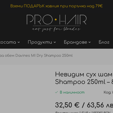
Вземи ПОДАРЪК хавлия при поръчка над 79€
косата
Продукти
Брандове
Блог
а обем Davines MI Dry Shampoo 250ml
Невидим сух шамп
Shampoo 250ml – 8
В наличност
Код
32,50 €
/
63,56 лв