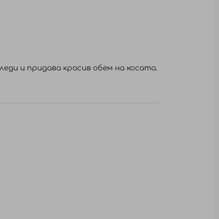
леди и придава красив обем на косата.
сока към ухото