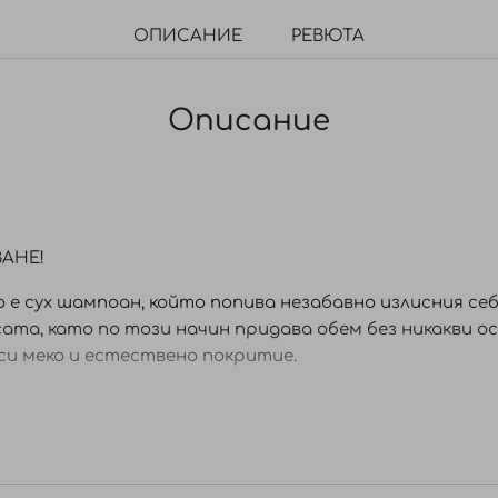
ОПИСАНИЕ
РЕВЮТА
Описание
АНЕ!
mpoo е сух шампоан, който попива незабавно излисния 
осата, като по този начин придава обем без никакви
си меко и естествено покритие.
щата