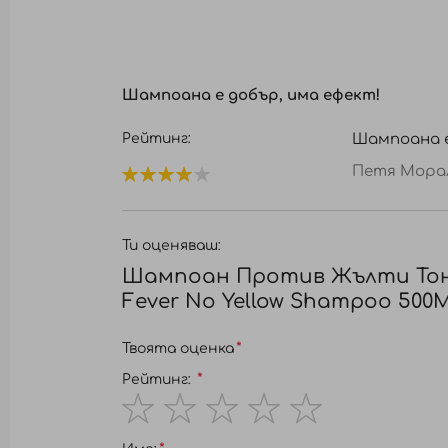
Шампоана е добър, има ефект!
Рейтинг:
Шампоана е
Петя Мора
80%
Ти оценяваш:
Шампоан Против Жълти Тон
Fever No Yellow Shampoo 500M
Твоята оценка
Рейтинг:
1
2
3
4
5