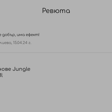
Ревюта
 добър, има ефект!
лиева,
15.04.24 г.
ове Jungle
l