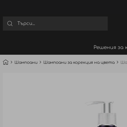
Решения за 
Шампоани
Шампоани за корекция на цвета
Ша
Преминете
към
края
на
галерията
на
изображенията