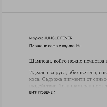
към
началото
на
галерия
със
снимки
Марки:
JUNGLE FEVER
Плащане само с карта:
Не
Шампоан, който нежно почиства и
Идеален за руса, обезцветена, си
коса. Съдържа пигменти от синьо
въздействие. Този шампоан посте
ВИЖ ПОВЕЧЕ
Начин на употреба: Нанесете от 
Изплакнете обилно с вода.