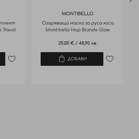
MONTIBELLO
мплект
Озаряваща маска за руса коса
 Travel
Montibello Hop Blonde Glow
Mask 200ml
25,00 €
/
48,90 лв.
ДОБАВИ