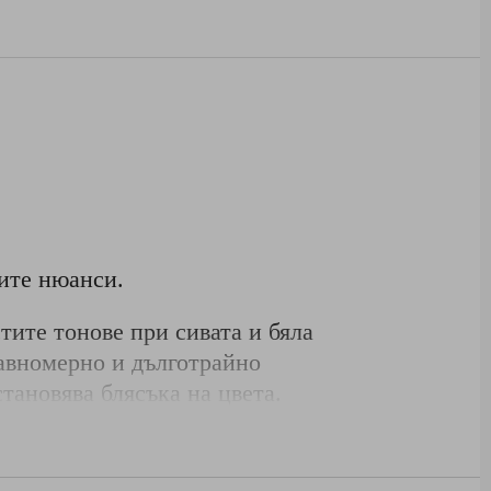
ите нюанси.
тите тонове при сивата и бяла
равномерно и дълготрайно
тановява блясъка на цвета.
учаване на мека пяна.