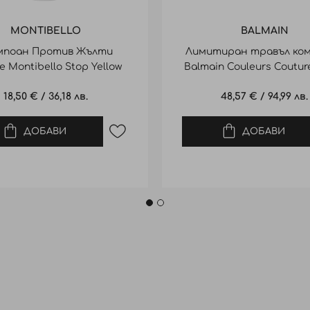
MONTIBELLO
BALMAIN
поан Против Жълти
Лимитиран травъл ко
е Montibello Stop Yellow
Balmain Couleurs Couture
Shampoo 300Ml
Set
18,50 €
/
36,18 лв.
48,57 €
/
94,99 лв.
ДОБАВИ
ДОБАВИ