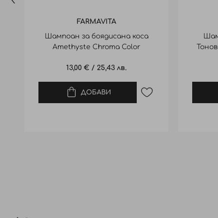
FARMAVITA
Шампоан за боядисана коса
Шам
Amethyste Chroma Color
Тонов
Prototective Shampoo
13,00 €
/
25,43 лв.
ДОБАВИ