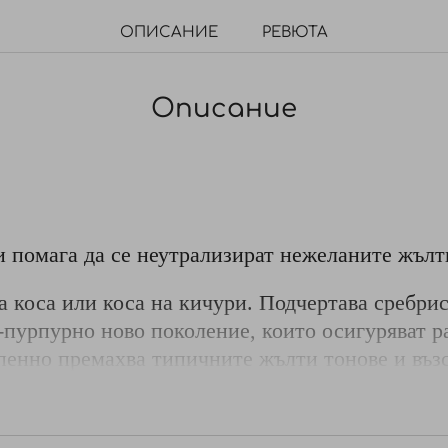
ОПИСАНИЕ
РЕВЮТА
Описание
 помага да се неутрализират нежеланите жълт
ва коса или коса на кичури. Подчертава сребрис
-пурпурно ново поколение, които осигуряват 
пенно премахва типичните жълти тонове и възс
шампоана на влажна коса и масажирайте до пол