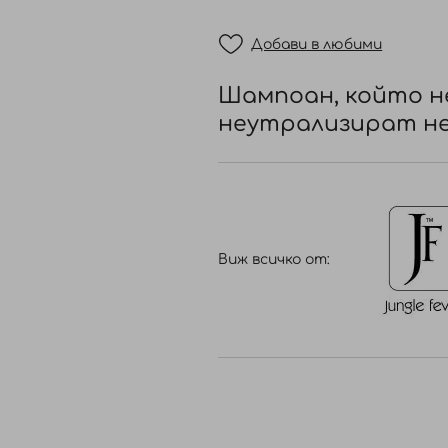
Добави в любими
Шампоан, който н
неутрализират н
Виж всичко от: