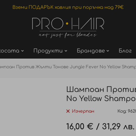
Вземи ПОДАРЪК хавлия при поръчка над 79€
косата
Продукти
Брандове
Блог
мпоан Против Жълти Тонове Jungle Fever No Yellow Sham
Шампоан Против 
No Yellow Shampoo
Изчерпан
Код
962
16,00 €
/
31,29 лв.