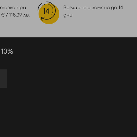
тавка при
Връщане и замяна до 14
 / 115,39 лв.
дни
 10%