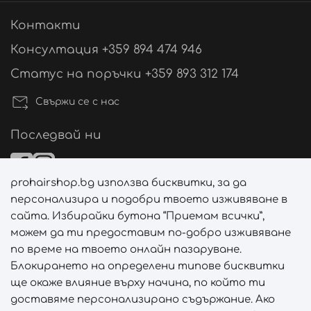
Контакти
Консултация +359 894 474 946
Статус на поръчки +359 893 312 174
Свържи се с нас
Последвай ни
prohairshop.bg използва бисквитки, за да
Начини на плащане
персонализира и подобри твоето изживяване в
сайта. Избирайки бутона “Приемам всички”,
можем да ти предоставим по-добро изживяване
по време на твоето онлайн пазаруване.
Начини на доставка
Блокирането на определени типове бисквитки
ще окаже влияние върху начина, по който ти
доставяме персонализирано съдържание. Ако