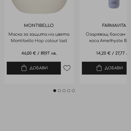
MONTIBELLO
FARMAVITA
Маска за защита на цвета
Озаряващ балсам за
Montibello Hop colour last
коса Amethyste Bl
mask 500ml
Hyaluronic Conditi
46,00 €
/
89,97 лв.
14,20 €
/
27,77 лв
ДОБАВИ
ДОБАВИ