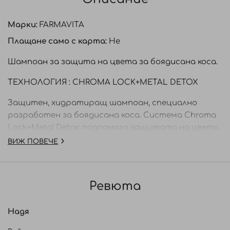
Марки:
FARMAVITA
Плащане само с карта:
Не
Шампоан за защита на цвета за боядисана коса.
ТЕХНОЛОГИЯ : CHROMA LOCK+METAL DETOX
Защитен, хидратиращ шампоан, специално
разработен за боядисана коса. Система Chroma
Lock+Metal Detox: подпомага защитата на цвета
на косата и предотвратява избледняването му.
ВИЖ ПОВЕЧЕ
Косата е по-мека, блестяща и защитена.
Начин на употреба:
Ревюта
Нанесете върху мокра коса. Масажирайте.
Изплакнете обилно.
Надя