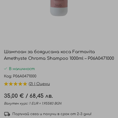
Преминете
към
Шампоан за боядисана коса Farmavita
началото
Amethyste Chroma Shampoo 1000ml – P06A0471000
на
галерия
В наличност
със
Код
P06A0471000
снимки
(2) | Оцени
35,00 €
/
68,45 лв.
Валутен курс: 1 EUR = 1.95583 BGN
Поръчай сега и получи в срок от 2-3 дни!