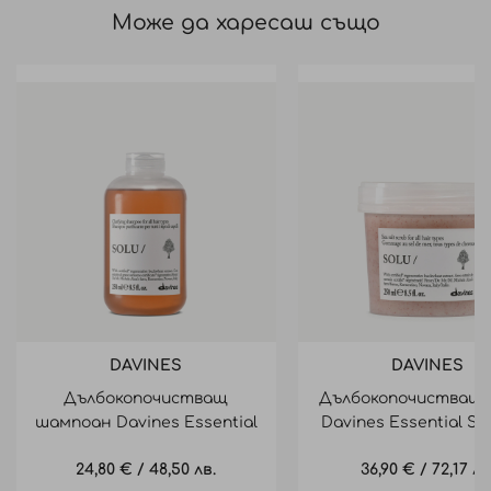
Може да харесаш също
DAVINES
DAVINES
Дълбокопочистващ
Дълбокопочистващ 
шампоан Davines Essential
Davines Essential So
Solu Shampoo 250ml
Salt Scrub 250m
24,80 €
/
48,50 лв.
36,90 €
/
72,17 лв