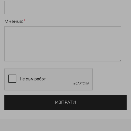
Lysate Filtrate, Sarcosine, Sodium Benzoate,
Sodium Chloride, Sodium Citrate, Tocopherol,
Triolein, CI 17200, CI 19140, CI 28440, CI 42051, CI
Мнение:
47005. (9359/0700).
ИЗПРАТИ