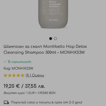
Преминете
към
Шампоан за скалп Montibello Hop Detox
началото
Cleansing Shampoo 300ml – MONHXS3W
на
галерия
В наличност
със
Код
MONHXS3W
снимки
(1) | Оцени
19,20 €
/
37,55 лв.
Валутен курс: 1 EUR = 1.95583 BGN
Поръчай сега и получи в срок от 2-3 дни!