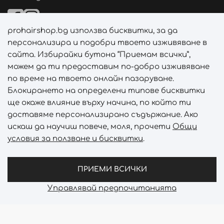
prohairshop.bg използва бисквитки, за да
Начини на плащане
персонализира и подобри твоето изживяване в
сайта. Избирайки бутона “Приемам всички”,
можем да ти предоставим по-добро изживяване
по време на твоето онлайн пазаруване.
Начини на доставка
Блокирането на определени типове бисквитки
ще окаже влияние върху начина, по който ти
доставяме персонализирано съдържание. Ако
искаш да научиш повече, моля, прочети
Общи
условия за ползване и бисквитки
.
Абонирай се за PROHAIRSHOP CLUB!
Отключи ексклузивни отстъпки и лимитирани предложен
ПРИЕМИ ВСИЧКИ
Управлявай предпочитанията
Prohair Shop © 2026 - Всички права запазени
Онлайн магазин от