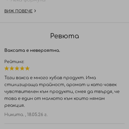
Лека формула
Уплътнява всеки кичур коса.
ВИЖ ПОВЕЧЕ
Полу матово покритие.
На водна основа.
Обогатен с копринен протеин и кашмир.
Ревюта
pH+-6.0
Ваксата е невероятна.
Рейтинг:
100%
Тази вакса е много хубав продукт. Има
стилизираща трайност, аромат и като човек
чувствителен към продукти, смея да твърдя, че
това е един от малкото към които нямам
реакция.
Никита. ,
18.05.26 г.