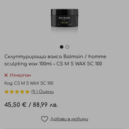
Преминете
към
Склуптурираща вакса Balmain / homme
началото
sculpting wax 100ml – CS M S WAX SC 100
на
галерия
Изчерпан
със
Код
CS M S WAX SC 100
снимки
(1) | Оцени
45,50 €
/
88,99 лв.
Добави в любими