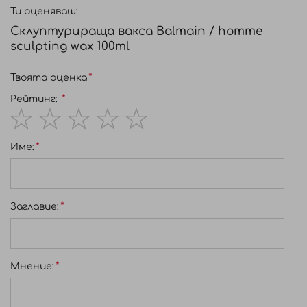
Ти оценяваш:
Склуптурираща вакса Balmain / homme
sculpting wax 100ml
Твоята оценка
Рейтинг:
1
2
3
4
5
Име:
star
stars
stars
stars
stars
Заглавиe:
Мнение: