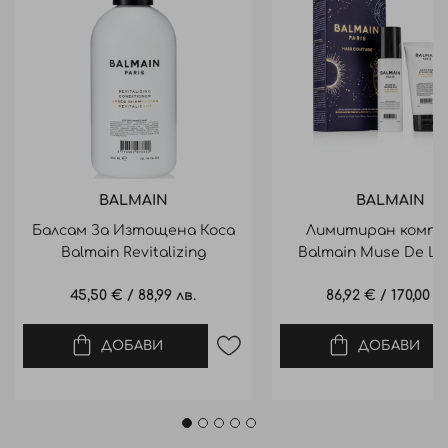
BALMAIN
BALMAIN
Балсам За Изтощена Коса
Лимитиран компл
Balmain Revitalizing
Balmain Muse De La
Conditioner 300Ml
Styling Set C4 2
45,50 €
/
88,99 лв.
86,92 €
/
170,00 лв
ДОБАВИ
ДОБАВИ