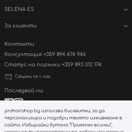
SELENA ES
За клиенти
Контакти
Консултация +359 894 474 946
Статус на поръчки +359 893 312 174
Свържи се с нас
Последвай ни
prohairshop.bg използва бисквитки, за да
Начини на плащане
персонализира и подобри твоето изживяване в
сайта. Избирайки бутона “Приемам всички”,