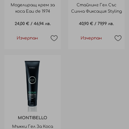
Моделиращ крем за
Стайлинг Гел Със
коса Eau de 1974
Силна Фиксация Styling
Fiber&Style 100ml
Gel Maximum Hold 100Ml
24,00 €
/
46,94 лв.
40,90 €
/
79,99 лв.
Изчерпан
Изчерпан
MONTIBELLO
Мъжки Гел За Коса