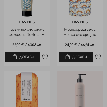
DAVINES
DAVINES
Крем-гел със силна
Моделиращ гел с
фиксация Davines MI
мокър със средна
Gel Forte 125ml
фиксация Davines MI
22,00 €
/
43,03 лв.
24,00 €
/
46,94 лв.
Gel Medio 250ml
ДОБАВИ
ДОБАВИ