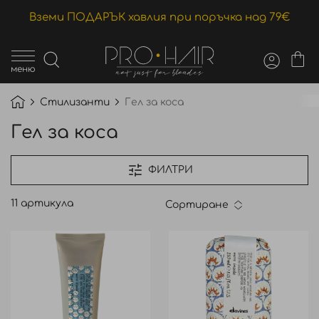
Вземи ПОДАРЪК хавлия при поръчка над 79€
меню
Стилизанти
Гел за коса
Гел за коса
ФИЛТРИ
11
артикула
Сортиране