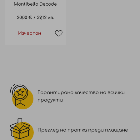
Montibello Decode
Texture Мen Xtrem Fix
20,00 €
/
39,12 лв.
150Ml
Изчерпан
Гарантирано качество на всички
продукти
Преглед на пратка преди плащане