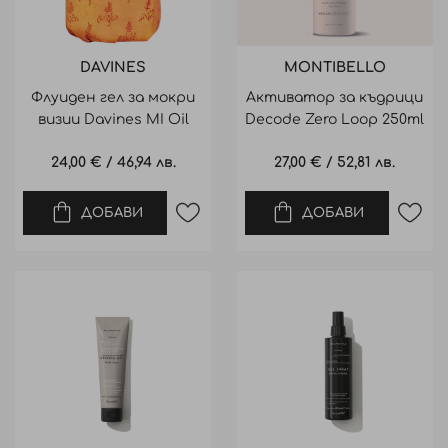
DAVINES
MONTIBELLO
Флуиден гел за мокри
Активатор за къдрици
визии Davines MI Oil
Decode Zero Loop 250ml
Non 250ml
24,00 €
/
46,94 лв.
27,00 €
/
52,81 лв.
ДОБАВИ
ДОБАВИ