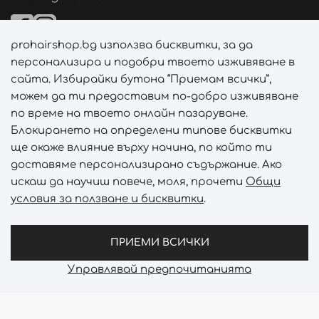
prohairshop.bg използва бисквитки, за да
Начини на плащане
персонализира и подобри твоето изживяване в
сайта. Избирайки бутона “Приемам всички”,
можем да ти предоставим по-добро изживяване
по време на твоето онлайн пазаруване.
Начини на доставка
Блокирането на определени типове бисквитки
ще окаже влияние върху начина, по който ти
доставяме персонализирано съдържание. Ако
искаш да научиш повече, моля, прочети
Общи
условия за ползване и бисквитки
.
Абонирай се за PROHAIRSHOP CLUB!
Отключи ексклузивни отстъпки и лимитирани предложен
ПРИЕМИ ВСИЧКИ
Управлявай предпочитанията
Prohair Shop © 2026 - Всички права запазени
Онлайн магазин от