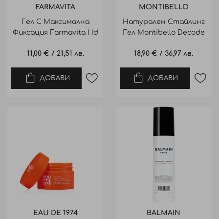
FARMAVITA
MONTIBELLO
Гел С Максимална
Натурален Стайлинг
Фиксация Farmavita Hd
Гел Моntibello Decode
Lifestyle Extreme Gel
Zero Pure Gel 80Ml
11,00 €
/
21,51 лв.
18,90 €
/
36,97 лв.
150Ml
ДОБАВИ
ДОБАВИ
EAU DE 1974
BALMAIN