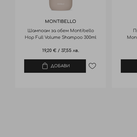
MONTIBELLO
Шампоам за обем Montibello
П
Hop Full Volume Shampoo 300ml
Mont
19,20 €
/
37,55 лв.
ДОБАВИ