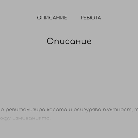
ОПИСАНИЕ
РЕВЮТА
Описание
но
ревитализира косата и
осигурява плътност,
т
ежду измиванията.
еди употреба. Напръскайте равномерно в корени