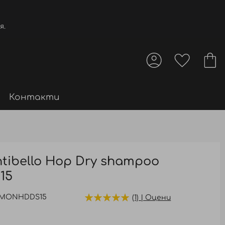
я.
Контакти
tibello Hop Dry shampoo
15
MONHDDS15
(1) | Оцени
.