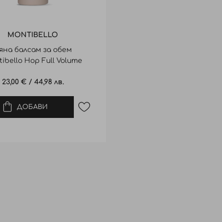
MONTIBELLO
яна балсам за обем
ibello Hop Full Volume
Foam Rinse 150ml
23,00 €
/
44,98 лв.
ДОБАВИ