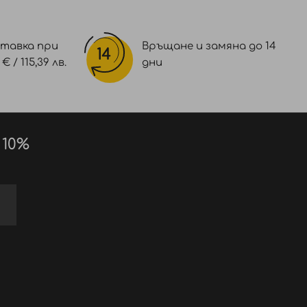
тавка при
Връщане и замяна до 14
 / 115,39 лв.
дни
 10%