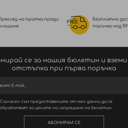
Преглед на пратка преди
Безплатна дос
плащане
поръчка над 59 €
нирай се за нашия бюлетин и вземи
отстъпка при първа поръчка
Съгласен съм предоставените от мен данни да се
обработват за целите на изпращане на бюлетин.
АБОНИРАМ СЕ