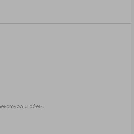
екстура и обем.
те от разстояние 20 см. Оставете