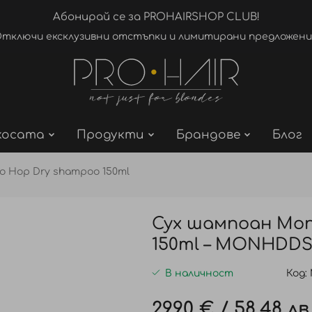
Абонирай се за PROHAIRSHOP CLUB!
тключи ексклузивни отстъпки и лимитирани предложени
косата
Продукти
Брандове
Блог
o Hop Dry shampoo 150ml
Сух шампоан Mon
150ml – MONHDDS
В наличност
Код
29,90 €
/
58,48 лв