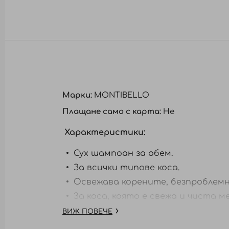
Преминете
към
началото
на
галерия
със
снимки
Марки:
MONTIBELLO
Плащане само с карта:
Не
Характеристики:
Сух шампоан за обем.
За всички типове коса.
Освежава корените,
безпроблем
За коса,
която е свежа и чиста
м
ВИЖ ПОВЕЧЕ
Начин на употреба:
Разклатете пр