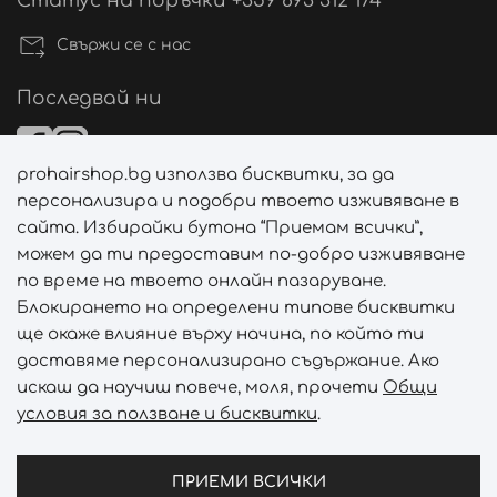
Статус на поръчки +359 893 312 174
Свържи се с нас
Последвай ни
prohairshop.bg използва бисквитки, за да
Начини на плащане
персонализира и подобри твоето изживяване в
сайта. Избирайки бутона “Приемам всички”,
можем да ти предоставим по-добро изживяване
по време на твоето онлайн пазаруване.
Начини на доставка
Блокирането на определени типове бисквитки
ще окаже влияние върху начина, по който ти
доставяме персонализирано съдържание. Ако
искаш да научиш повече, моля, прочети
Общи
условия за ползване и бисквитки
.
Абонирай се за PROHAIRSHOP CLUB!
Отключи ексклузивни отстъпки и лимитирани предложен
ПРИЕМИ ВСИЧКИ