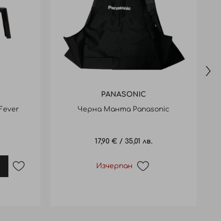
PANASONIC
Fever
Черна Манта Panasonic
Щ
17,90 €
/
35,01 лв.
Изчерпан