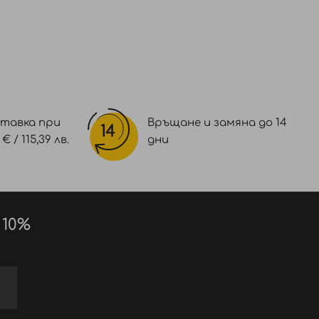
тавка при
Връщане и замяна до 14
 / 115,39 лв.
дни
 10%