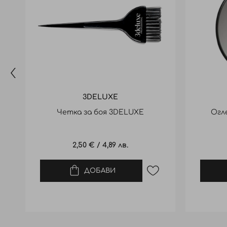
3DELUXE
Четка за боя 3DELUXE
Огле
2,50 €
/
4,89 лв.
ДОБАВИ