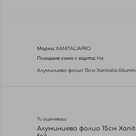
към
началото
на
галерия
със
снимки
Марки:
XANITALIAPRO
Плащане само с карта:
Не
Алуминиево фолио 15см Xanitalia Allumini
Ти оценяваш:
Алуминиево фолио 15см Xanita