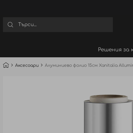
Решения за 
Аксесоари
Алуминиево фолио 15см Xanitalia Allumin
Преминете
към
края
на
галерията
на
изображенията