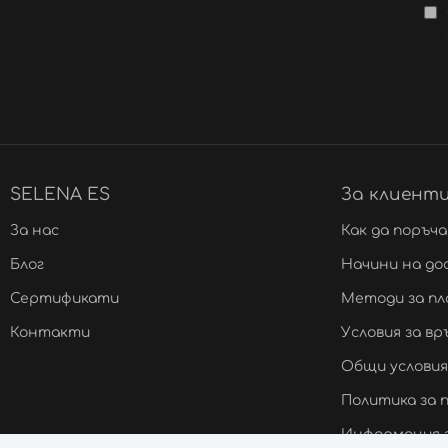
SELENA ES
За клиент
За нас
Как да поръч
Блог
Начини на до
Сертификати
Методи за п
Контакти
Условия за в
Общи условия
Политика за
Информация з