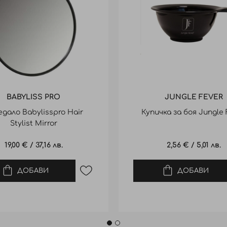
BABYLISS PRO
JUNGLE FEVER
дало Babylisspro Hair
Купичка за боя Jungle 
Stylist Mirror
19,00 €
/
37,16 лв.
2,56 €
/
5,01 лв.
ДОБАВИ
ДОБАВИ