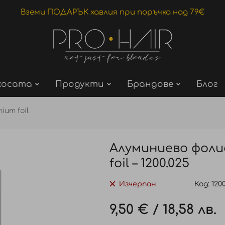
Вземи ПОДАРЪК хавлия при поръчка над 79€
косата
Продукти
Брандове
Блог
ium foil
Алуминиево фолио
foil – 1200.025
Изчерпан
Код
120
9,50 €
/
18,58 лв.