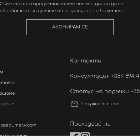
Съгласен съм предоставените от мен данни да се
обработват за целите на изпращане на бюлетин.
АБОНИРАМ СЕ
и
Контакти
ам
Консултация +359 894 4
ставка
Статус на поръчки +359 
лащане
Свържи се с нас
ръщане
Последвай ни
 поверителност
а бисквитки