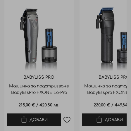
BABYLISS PRO
BABYLISS PRO
Машинка за подстригване
Машинка за подтср
BabylissPro FXONE Lo-Pro
Babylisspro FXONE 
215,00 €
/
420,50 лв.
230,00 €
/
449,84 л
ДОБАВИ
ДОБАВИ