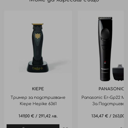
KIEPE
PANASONIC
Тример за подстригване
Panasonic Er-Gp22 М
Kiepe Hepike 6361
За Подстригва
149,00 €
/
291,42 лв.
134,47 €
/
263,00 л