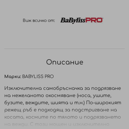
Виж всичко от:
Описание
Марки:
BABYLISS PRO
Изключителна самобръсначка за подрязване
на нежеланото окосмяване (носа, ушите,
бузите, веждите, шията и т.н.) По-широкият
режещ ръб е подходящ за подстригване на
косата, космите по тялото и подрязването
на вежди. С този мощен и изключително