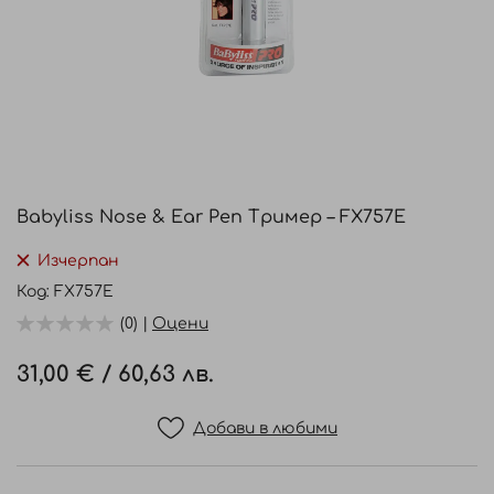
Преминете
към
Babyliss Nose & Ear Pen Тример – FX757E
началото
на
Изчерпан
галерия
Код
FX757E
със
(0) |
Оцени
снимки
31,00 €
/
60,63 лв.
Добави в любими