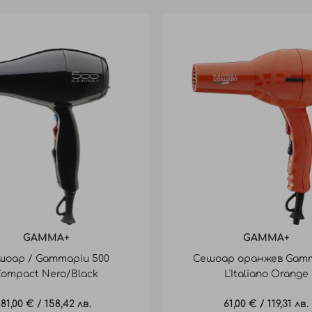
GAMMA+
GAMMA+
шоар / Gammapiu 500
Сешоар оранжев Gam
ompact Nero/Black
L'Italiano Orange
81,00 €
/
158,42 лв.
61,00 €
/
119,31 лв.