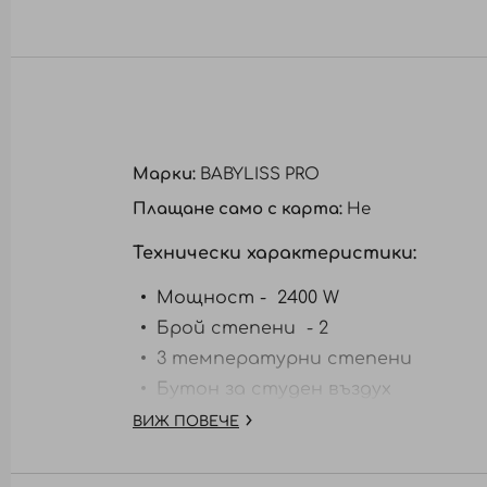
към
началото
на
галерия
със
снимки
Марки:
BABYLISS PRO
Плащане само с карта:
Не
Технически характеристики:
Мощност -
2400 W
Брой степени - 2
3 температурни степени
Бутон за студен въздух
Йонна функция
ВИЖ ПОВЕЧЕ
Халка за окачване