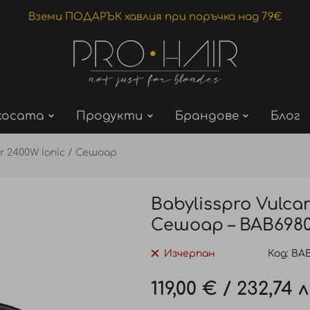
Вземи ПОДАРЪК хавлия при поръчка над 79€
косата
Продукти
Брандове
Блог
r 2400W Ionic / Сешоар
Babylisspro Vulca
Сешоар – BAB6980
Изчерпан
Код
BAB
119,00 €
/
232,74 л