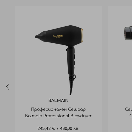
BALMAIN
Професионален Сешоар
Се
Balmain Professional Blowdryer
C
Black
245,42 €
/
480,00 лв.