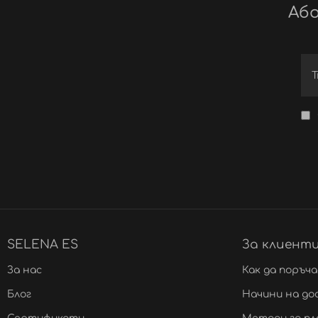
Або
SELENA ES
За клиент
За нас
Как да поръч
Блог
Начини на до