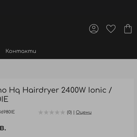
Контакти
no Hq Hairdryer 2400W Ionic /
IE
6980IE
(0) |
Оцени
в.