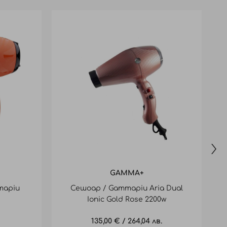
GAMMA+
mapiu
Сешоар / Gammapiu Aria Dual
Ionic Gold Rose 2200w
G
135,00 €
/
264,04 лв.