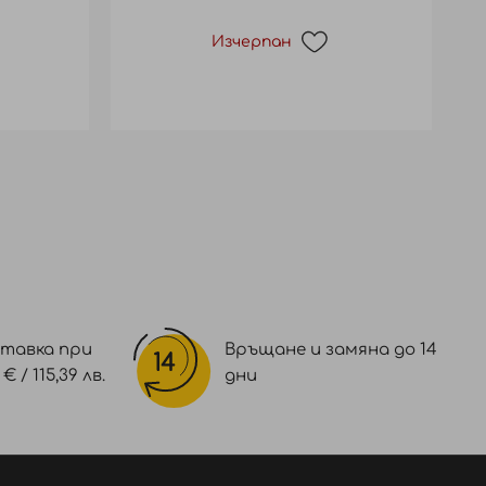
Изчерпан
тавка при
Връщане и замяна до 14
 / 115,39 лв.
дни