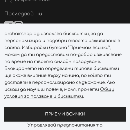
Последвай ни
prohairshop.bg използва бисквитки, за да
Начини на плащане
персонализира и подобри твоето изживяване в
сайта. Избирайки бутона “Приемам всички”,
можем да ти предоставим по-добро изживяване
по време на твоето онлайн пазаруване.
Начини на доставка
Блокирането на определени типове бисквитки
ще окаже влияние върху начина, по който ти
доставяме персонализирано съдържание. Ако
искаш да научиш повече, моля, прочети
Общи
условия за ползване и бисквитки
.
Абонирай се за PROHAIRSHOP CLUB!
Отключи ексклузивни отстъпки и лимитирани предложен
ПРИЕМИ ВСИЧКИ
Управлявай предпочитанията
Prohair Shop © 2026 - Всички права запазени