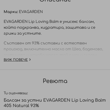
Марки:
EVAGARDEN
EVAGARDEN Lip Loving Balm е унисекс балсам,
който подхранва, хидратира, защитава и се
грижи за устните.
Съставен от 93% съставки с естествен
произход, включително масло от Шеа, бадемово,
зехтиново и жожоба масло, той е мек и гладък,
ВИЖ ПОВЕЧЕ
идеален за възстановяване на комфорта на
устните и тяхната защита от топлина,
студ, вятър и замърсяване.
Ревюта
Балсам, който ще обикне вашите устни,
обвивайки ги в воал от чисто удоволствие.
Ти оценяваш:
Състав:
Балсам за устни EVAGARDEN Lip Loving Balm
405 Natural 93%
BIS-DIGLYCERYL POLYACYLADIPATE-2, RICINUS