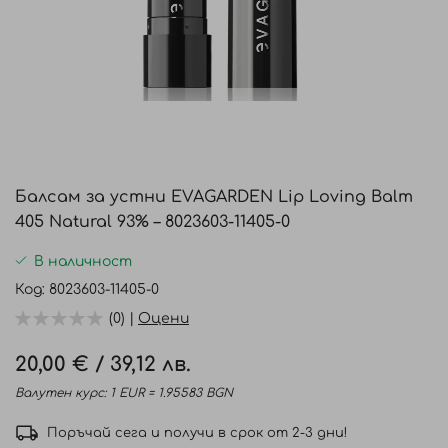
Преминете
към
Балсам за устни EVAGARDEN Lip Loving Balm
началото
405 Natural 93% – 8023603-11405-0
на
галерия
В наличност
със
Код
8023603-11405-0
снимки
(0) |
Оцени
20,00 €
/
39,12 лв.
Валутен курс: 1 EUR = 1.95583 BGN
Поръчай сега и получи в срок от 2-3 дни!