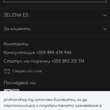
SELENA ES
За клиенти
Контакти
Консултация +359 894 474 946
Статус на поръчки +359 893 312 174
Свържи се с нас
Последвай ни
prohairshop.bg използва бисквитки, за да
Начини на плащане
персонализира и подобри твоето изживяване в