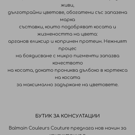
живи,
дълготрайни цветове, обогатени със запазена
марка
съставки, които подобряват косата и
жизнеността на цвета:
арганов еликсир и копринен протеин. Нежният
процес
на боядисване с микро пигменти запазва
качеството
на косата, докато прониква дълбоко в кортекса
на косата
за максимално задържане на цветовете.
БУТИК ЗА КОНСУЛТАЦИИ
Balmain Couleurs Couture предлага нов начин за