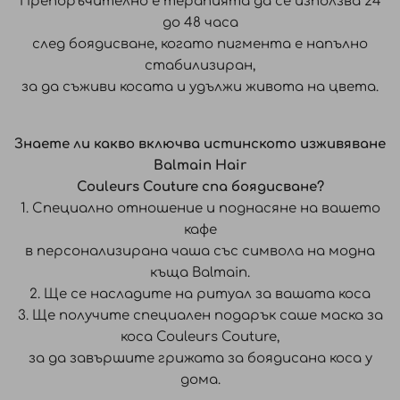
Препоръчително е терапията да се използва 24
до 48 часа
след боядисване, когато пигмента е напълно
стабилизиран,
за да съживи косата и удължи живота на цвета.
Знаете ли какво включва истинското изживяване
Balmain Hair
Couleurs Couture спа боядисване?
1. Специално отношение и поднасяне на вашето
кафе
в персонализирана чаша със символа на модна
къща Balmain.
2. Ще се насладите на ритуал за вашата коса
3. Ще получите специален подарък саше маска за
коса Couleurs Couture,
за да завършите грижата за боядисана коса у
дома.