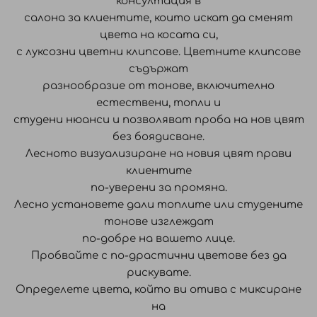
консултация в
салона за клиентите, които искат да сменят
цвета на косата си,
с луксозни цветни клипсове. Цветните клипсове
съдържат
разнообразие от тонове, включително
естествени, топли и
студени нюанси и позволяват проба на нов цвят
без боядисване.
Лесното визуализиране на новия цвят прави
клиентите
по-уверени за промяна.
Лесно установете дали топлите или студените
тонове изглеждат
по-добре на вашето лице.
Пробвайте с по-драстични цветове без да
рискувате.
Определете цвета, който ви отива с миксиране
на