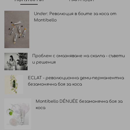
Under: Революция в боите за коса от
Montibello
Проблем с омазняване на скалпа - съвети
и решения
ECLAT - революционна деми-перманентна
безамонячна боя за коса
Montibello DÉNUÉE безамонячна боя за
коса