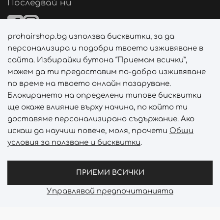
Последвай ни
prohairshop.bg използва бисквитки, за да
Начини на плащане
персонализира и подобри твоето изживяване в
сайта. Избирайки бутона “Приемам всички”,
можем да ти предоставим по-добро изживяване
по време на твоето онлайн пазаруване.
Начини на доставка
Блокирането на определени типове бисквитки
ще окаже влияние върху начина, по който ти
доставяме персонализирано съдържание. Ако
искаш да научиш повече, моля, прочети
Общи
условия за ползване и бисквитки
.
Абонирай се за PROHAIRSHOP CLUB!
Отключи ексклузивни отстъпки и лимитирани предложен
ПРИЕМИ ВСИЧКИ
Управлявай предпочитанията
Prohair Shop © 2026 - Всички права запазени
Онлайн магазин от