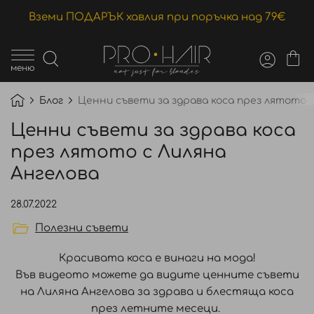
Вземи ПОДАРЪК хавлия при поръчка над 79€
меню
Блог
Ценни съвети за здрава коса през лятото 
Ценни съвети за здрава коса
през лятото с Лиляна
Ангелова
28.07.2022
Полезни съвети
Красивата коса е винаги на мода!
Във видеото можете да видите ценните съвети
на Лиляна Ангелова за здрава и блестяща коса
през летните месеци.