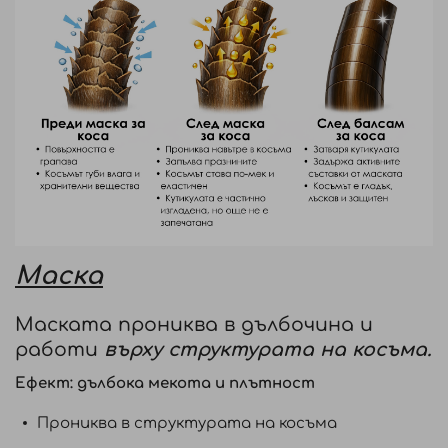
Маска
Маската прониква в дълбочина и
работи
върху структурата на косъма.
Ефект: дълбока мекота и плътност
Прониква в структурата на косъма