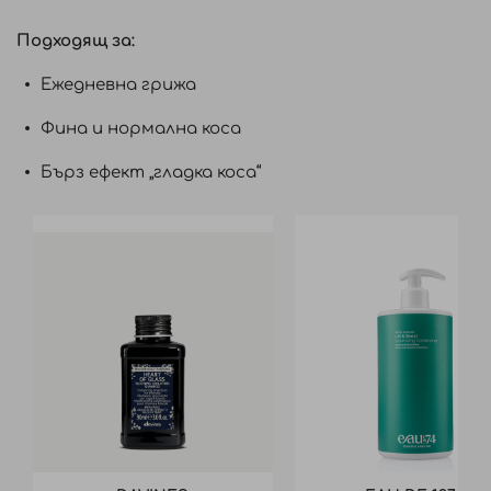
Подходящ за:
Ежедневна грижа
Фина и нормална коса
Бърз ефект „гладка коса“