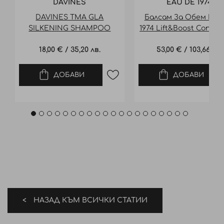
DAVINES
EAU DE 1974
DAVINES TMA GLA
Балсам За Обем Eau
SILKENING SHAMPOO
1974 Lift&Boost Conditi
90ML ШАМПОАН ЗА РУСА
Hamptons 750ML
18,00 €
/
35,20 лв.
53,00 €
/
103,66 лв.
КОСА ТРАВЪЛ
ДОБАВИ
ДОБАВИ
НАЗАД КЪМ ВСИЧКИ СТАТИИ