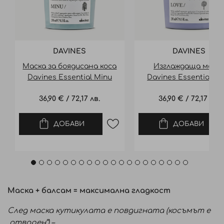
DAVINES
DAVINES
Маска за боядисана коса
Изглаждаща маск
Davines Essential Minu
Davines Essential Lo
Mask 250ml
Smooth Mask 250m
36,90 €
/
72,17 лв.
36,90 €
/
72,17 лв.
ДОБАВИ
ДОБАВИ
Маска + балсам = максимална гладкост
След маска кутикулата е повдигната (косъмът е
„отворен“) –