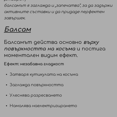
балсамът я заглажда и „запечатва“, за да задържи
активните съставки и да придаде перфектен
завършек.
Балсам
Балсамът действа основно
върху
повърхността на косъма
и постига
моментален видим ефект.
Ефект: незабавна гладкост
Затваря кутикулата на косъма
Заглажда повърхността
Улеснява разресването
Намалява наелектризирането