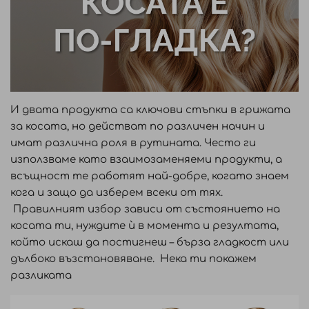
И двата продукта са ключови стъпки в грижата
за косата, но действат по различен начин и
имат различна роля в рутината. Често ги
използваме като взаимозаменяеми продукти, а
всъщност те работят най-добре, когато знаем
кога и защо да изберем всеки от тях.
Правилният избор зависи от състоянието на
косата ти, нуждите ѝ в момента и резултата,
който искаш да постигнеш – бърза гладкост или
дълбоко възстановяване. Нека ти покажем
разликата