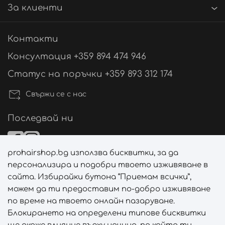
За клиенти
Контакти
Консултация +359 894 474 946
Статус на поръчки +359 893 312 174
Свържи се с нас
Последвай ни
prohairshop.bg използва бисквитки, за да
Начини на плащане
персонализира и подобри твоето изживяване в
сайта. Избирайки бутона “Приемам всички”,
можем да ти предоставим по-добро изживяване
по време на твоето онлайн пазаруване.
Начини на доставка
Блокирането на определени типове бисквитки