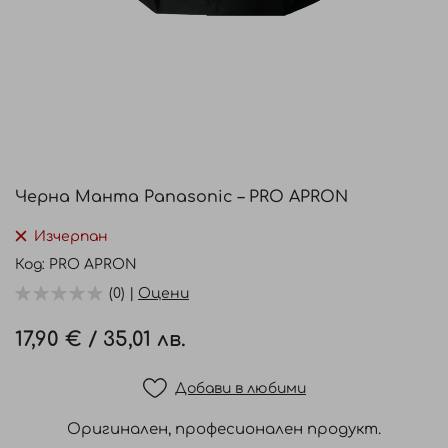
Преминете
към
Черна Манта Panasonic – PRO APRON
началото
на
Изчерпан
галерия
Код
PRO APRON
със
(0) |
Оцени
снимки
17,90 €
/
35,01 лв.
Добави в любими
Оригинален, професионален продукт.