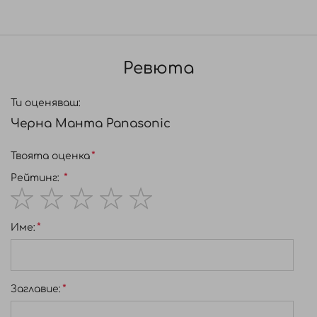
Ревюта
Ти оценяваш:
Черна Манта Panasonic
Твоята оценка
Рейтинг:
1
2
3
4
5
Име:
star
stars
stars
stars
stars
Заглавиe: