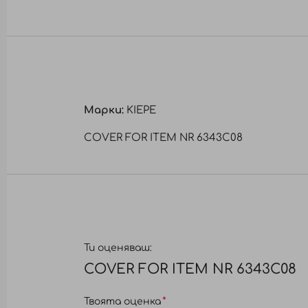
към
началото
на
галерия
със
снимки
Марки:
KIEPE
COVER FOR ITEM NR 6343C08
Ти оценяваш:
COVER FOR ITEM NR 6343C08
Твоята оценка