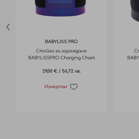
BABYLISS PRO
Стойка за зареждане
С
BABYLISSPRO Charging Cham
BABY
base boost Skeleton
b
29,00 €
/
56,72 лв.
Изчерпан