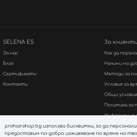
SELENA ES
За клиент
За нас
Как да поръч
Блог
Начини на до
Сертификати
Методи за п
Контакти
Условия за в
Общи условия
Политика за
Информация з
prohairshop.bg използва бисквитки, за да персона
Онлайн решав
предоставим по-добро изживяване по време на тво
Управление н