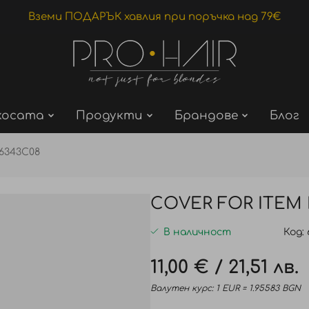
Вземи ПОДАРЪК хавлия при поръчка над 79€
косата
Продукти
Брандове
Блог
6343C08
COVER FOR ITEM N
В наличност
Код
11,00 €
/
21,51 лв.
Валутен курс: 1 EUR = 1.95583 BGN