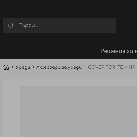
Решения за 
Уреди
Аксесоари за уреди
COVER FOR ITEM NR 
Преминете
към
края
на
галерията
на
изображенията