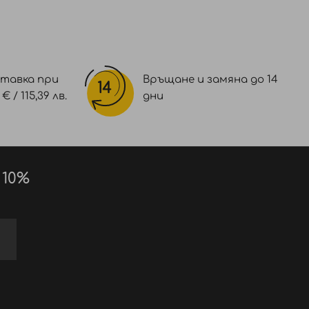
тавка при
Връщане и замяна до 14
 / 115,39 лв.
дни
 10%