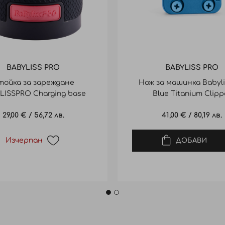
BABYLISS PRO
BABYLISS PRO
тойка за зареждане
Нож за машинка Babyli
LISSPRO Charging base
Blue Titanium Clipp
oost+ B&R skeleton
29,00 €
/
56,72 лв.
41,00 €
/
80,19 лв.
Изчерпан
ДОБАВИ