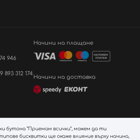
Начини на плащане
74 946
893 312 174
Начини на доставка
ки бутона “Приемам всички”, можем да ти
ипове бисквитки ще окаже влияние върху начина,