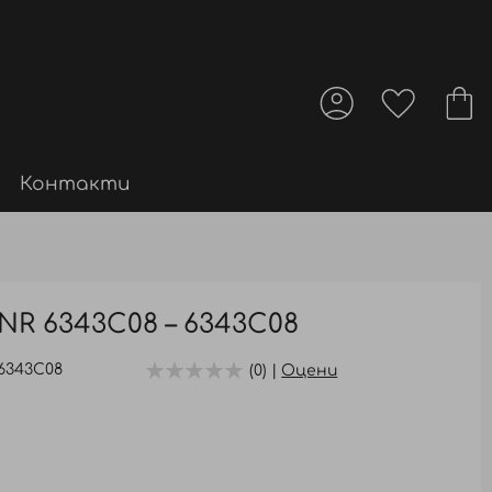
Контакти
R 6343C08 – 6343C08
6343C08
(0) |
Оцени