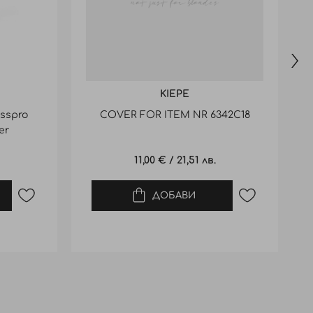
KIEPE
sspro
COVER FOR ITEM NR 6342C18
er
11,00 €
/
21,51 лв.
ДОБАВИ