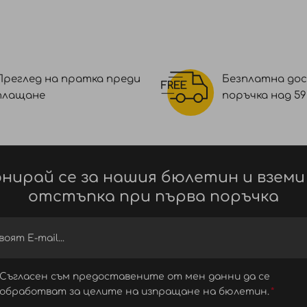
Преглед на пратка преди
Безплатна дос
плащане
поръчка над 59 €
нирай се за нашия бюлетин и вземи
отстъпка при първа поръчка
Съгласен съм предоставените от мен данни да се
обработват за целите на изпращане на бюлетин.