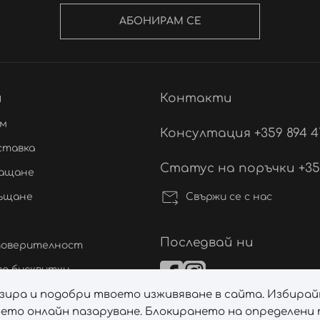
АБОНИРАМ СЕ
и
Контакти
ам
Консултация +359 894 4
ставка
Статус на поръчки +359 
лащане
Свържи се с нас
ръщане
Последвай ни
 поверителност
а бисквитки
лизира и подобри твоето изживяване в сайта. Избирай
ане на спорове
ето онлайн пазаруване. Блокирането на определени т
а бисквитките