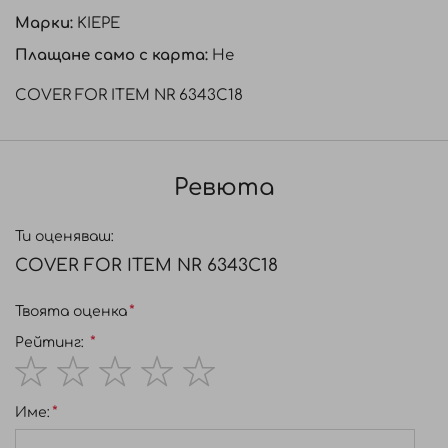
Марки:
KIEPE
Плащане само с карта:
Не
COVER FOR ITEM NR 6343C18
Ревюта
Ти оценяваш:
COVER FOR ITEM NR 6343C18
Твоята оценка
Рейтинг:
1
2
3
4
5
Име:
star
stars
stars
stars
stars