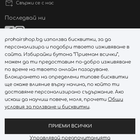
Свържи се с нас
Последвай ни
prohairshop.bg използва бисквитки, за да
Начини на плащане
персонализира и подобри твоето изживяване в
сайта. Избирайки бутона “Приемам всички”,
можем да ти предоставим по-добро изживяване
по време на твоето онлайн пазаруване.
Начини на доставка
Блокирането на определени типове бисквитки
ще окаже влияние върху начина, по който ти
доставяме персонализирано съдържание. Ако
искаш да научиш повече, моля, прочети
Общи
условия за ползване и бисквитки
.
Абонирай се за PROHAIRSHOP CLUB!
Отключи ексклузивни отстъпки и лимитирани предложен
ПРИЕМИ ВСИЧКИ
Управлявай предпочитанията
Prohair Shop © 2026 - Всички права запазени