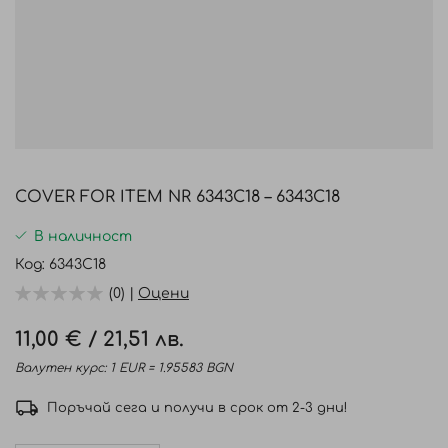
Преминете
към
COVER FOR ITEM NR 6343C18 – 6343C18
началото
на
В наличност
галерия
Код
6343C18
със
(0) |
Оцени
снимки
11,00 €
/
21,51 лв.
Валутен курс: 1 EUR = 1.95583 BGN
Поръчай сега и получи в срок от 2-3 дни!