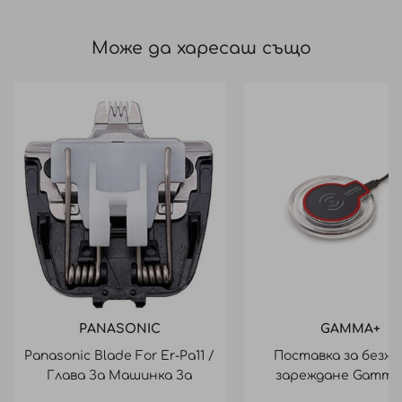
Може да харесаш също
PANASONIC
GAMMA+
Panasonic Blade For Er-Pa11 /
Поставка за безж
Глава За Машинка За
зареждане Gamma 
Моделиране