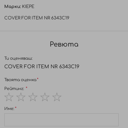
Марки:
KIEPE
COVER FOR ITEM NR 6343C19
Ревюта
Ти оценяваш:
COVER FOR ITEM NR 6343C19
Твоята оценка
Рейтинг:
1
2
3
4
5
Име:
star
stars
stars
stars
stars