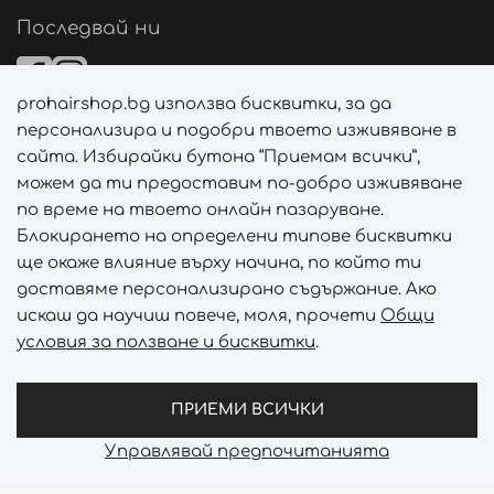
Последвай ни
prohairshop.bg използва бисквитки, за да
Начини на плащане
персонализира и подобри твоето изживяване в
сайта. Избирайки бутона “Приемам всички”,
можем да ти предоставим по-добро изживяване
по време на твоето онлайн пазаруване.
Начини на доставка
Блокирането на определени типове бисквитки
ще окаже влияние върху начина, по който ти
доставяме персонализирано съдържание. Ако
искаш да научиш повече, моля, прочети
Общи
условия за ползване и бисквитки
.
Абонирай се за PROHAIRSHOP CLUB!
Отключи ексклузивни отстъпки и лимитирани предложен
ПРИЕМИ ВСИЧКИ
Управлявай предпочитанията
Prohair Shop © 2026 - Всички права запазени