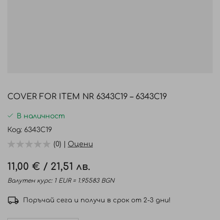
Преминете
към
COVER FOR ITEM NR 6343C19 – 6343C19
началото
на
В наличност
галерия
Код
6343C19
със
(0) |
Оцени
снимки
11,00 €
/
21,51 лв.
Валутен курс: 1 EUR = 1.95583 BGN
Поръчай сега и получи в срок от 2-3 дни!