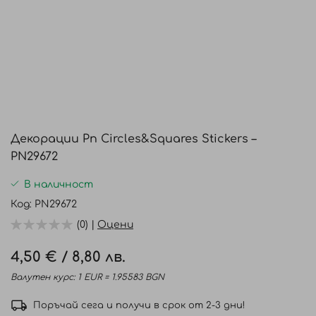
Преминете
към
Декорации Pn Circles&Squares Stickers –
началото
PN29672
на
галерия
В наличност
със
Код
PN29672
снимки
(0) |
Оцени
4,50 €
/
8,80 лв.
Валутен курс: 1 EUR = 1.95583 BGN
Поръчай сега и получи в срок от 2-3 дни!