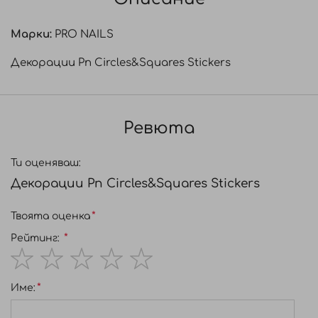
Марки:
PRO NAILS
Декорации Pn Circles&Squares Stickers
Ревюта
Ти оценяваш:
Декорации Pn Circles&Squares Stickers
Твоята оценка
Рейтинг:
1
2
3
4
5
Име:
star
stars
stars
stars
stars