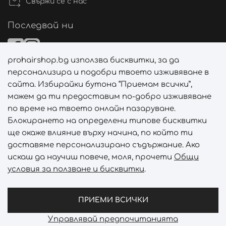
Свържи се с нас
Последвай ни
prohairshop.bg използва бисквитки, за да
Начини на плащане
персонализира и подобри твоето изживяване в
сайта. Избирайки бутона “Приемам всички”,
можем да ти предоставим по-добро изживяване
по време на твоето онлайн пазаруване.
Начини на доставка
Блокирането на определени типове бисквитки
ще окаже влияние върху начина, по който ти
доставяме персонализирано съдържание. Ако
искаш да научиш повече, моля, прочети
Общи
условия за ползване и бисквитки
.
Абонирай се за PROHAIRSHOP CLUB!
Отключи ексклузивни отстъпки и лимитирани предложен
ПРИЕМИ ВСИЧКИ
Управлявай предпочитанията
Prohair Shop © 2026 - Всички права запазени