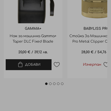
счита за 12 месеца.*
12 месеца - Важи за използване на продукта за
професионална употреба.
GAMMA+
BABYLISS PRO
Нож за машинка Gamma+
Стойка За Машинка B
Taper DLC Fixed Blade
Pro Metal Clipper Ch
Stand Gold
20,00 €
/
39,12 лв.
28,00 €
/
54,76 лв
Изчерпан
ДОБАВИ