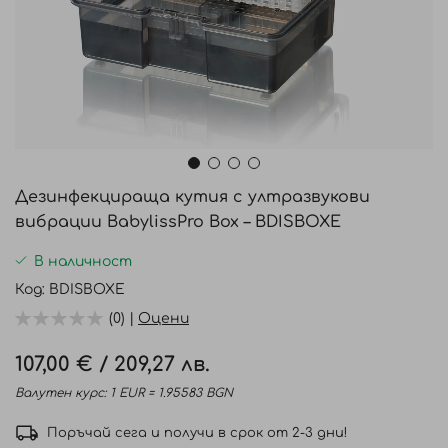
Преминете
към
Дезинфекцираща кутия с ултразвукови
началото
вибрации BabylissPro Box – BDISBOXE
на
галерия
В наличност
със
Код
BDISBOXE
снимки
(0) |
Оцени
107,00 €
/
209,27 лв.
Валутен курс: 1 EUR = 1.95583 BGN
Поръчай сега и получи в срок от 2-3 дни!