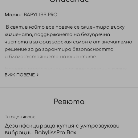
Марки:
BABYLISS PRO
В свят, в който все повече се акцентира върху
хигиената, поддържането на безупречна
чистота във фризьорския салон е от значително
решение за да гарантира безопасността
и благосъстоянието на клиентите.
Нашата професионална дезинфекционна кутия,
ВИЖ ПОВЕЧЕ
Barbersonic е предназначена да поддържа вашите
инструменти чисти и безопасни. Тя бързо
почиства и напълно дезинфекцира за само 10
минути, благодарение на комбинацията от
Ревюта
дезинфекционен разтвор и мощта на
ултразвуковите вибрации и LED технологията .
Ти оценяваш:
Дезинфекцираща кутия с ултразвукови
Професионална дезинфекционна кутия със
вибрации BabylissPro Box
ултразвукови вибрации