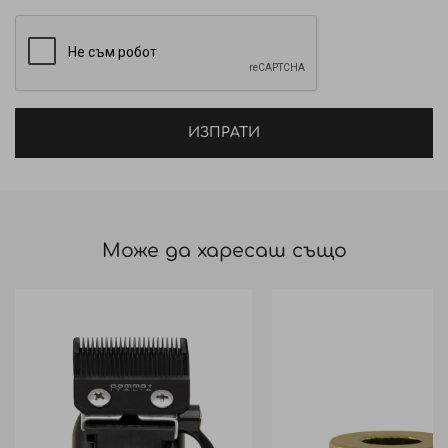
намачкване.
• Премахващ се поднос.
• Автоматично заключване.
ИЗПРАТИ
• LED светлина.
• Автоматичен ON/OFF цикъл на почистване.
• С кабел/Без кабел с 3 алкални батерии.
Може да харесаш също
• Индикатори за ниво на обем.
Гаранция:
24 месеца - Важи за използване на продукта за
домашна употреба.
*Ако при ремонт се установят следи от
професионална употреба, гаранцията ще се