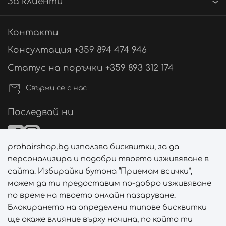
За клиенти
Контакти
Консултация +359 894 474 946
Статус на поръчки +359 893 312 174
Свържи се с нас
Последвай ни
prohairshop.bg използва бисквитки, за да
Начини на плащане
персонализира и подобри твоето изживяване в
сайта. Избирайки бутона “Приемам всички”,
можем да ти предоставим по-добро изживяване
по време на твоето онлайн пазаруване.
Начини на доставка
Блокирането на определени типове бисквитки
ще окаже влияние върху начина, по който ти