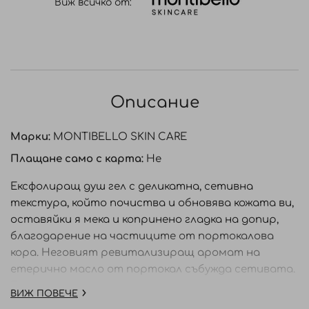
Виж всичко от:
Описание
Марки:
MONTIBELLO SKIN CARE
Плащане само с карта:
Не
Ексфолиращ душ гел с деликатна, сетивна
текстура, който почиства и обновява кожата ви,
оставяйки я мека и копринено гладка на допир,
благодарение на частиците от портокалова
кора. Неговият ревитализиращ аромат на
етерично масло от портокал събужда сетивата.
Подходящ завсички типове кожа.
ВИЖ ПОВЕЧЕ