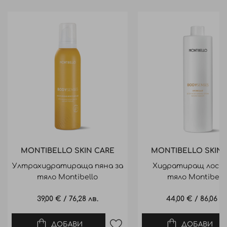
MONTIBELLO SKIN CARE
MONTIBELLO SKIN 
Ултрахидратираща пяна за
Хидратиращ лосио
тяло Montibello
тяло Montibell
BODYSENSES Body Mousse
BODYSENSES Hydrolai
39,00 €
/
76,28 лв.
44,00 €
/
86,06 лв
200ml
ДОБАВИ
ДОБАВИ