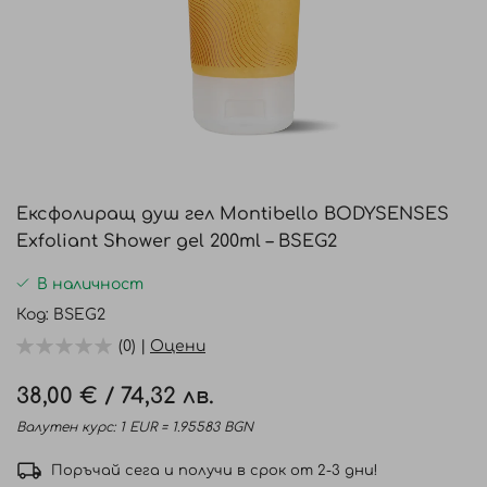
Преминете
към
Ексфолиращ душ гел Montibello BODYSENSES
началото
Exfoliant Shower gel 200ml – BSEG2
на
галерия
В наличност
със
Код
BSEG2
снимки
(0) |
Оцени
38,00 €
/
74,32 лв.
Валутен курс: 1 EUR = 1.95583 BGN
Поръчай сега и получи в срок от 2-3 дни!