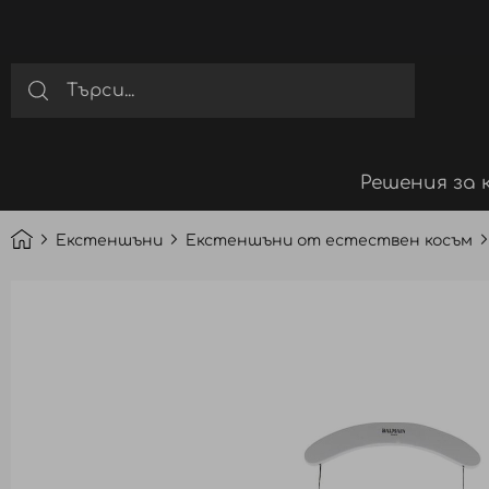
Решения за 
Екстеншъни
Екстеншъни от естествен косъм
Преминете
към
края
на
галерията
на
изображенията