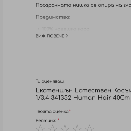
Прозрачната нишка се опира на глав
Предимства:
100% човешка коса
ВИЖ ПОВЕЧЕ
Нанасяне без увреждане (без пръ
Уникална 6-месечна гаранция за 
ЗАБЕЛЕЖКА:
КОСА НЕ СЕ ВРЪЩА ИЛ
Ти оценяваш:
Екстеншън Естествен Косъм
1/3.4 341352 Human Hair 40Cm
Твоята оценка
Рейтинг: