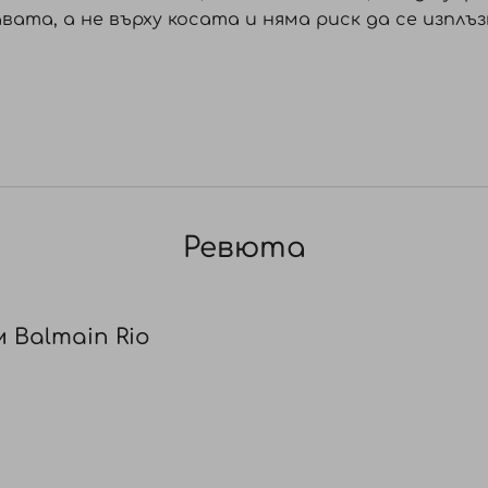
ата, а не върху косата и няма риск да се изплъз
стени, връзки, лента или щипки)
качество с Balmain последваща грижа.
И ЗАМЕНЯ АКО Е С ПРЕМАХНАТ КОД И ЦЯЛОСТТА Н
Ревюта
 Balmain Rio