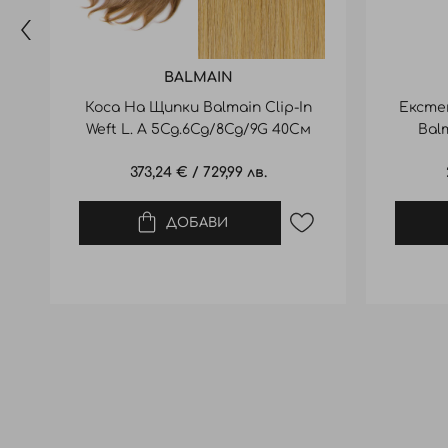
BALMAIN
Коса На Щипки Balmain Clip-In
Ексте
Weft L. A 5Cg.6Cg/8Cg/9G 40См
Bal
373,24 €
/
729,99 лв.
ДОБАВИ