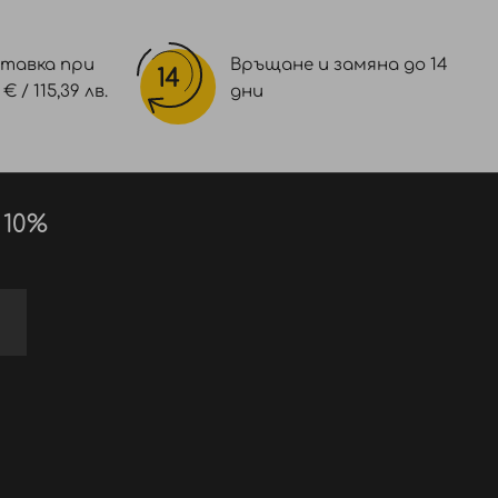
тавка при
Връщане и замяна до 14
 / 115,39 лв.
дни
 10%