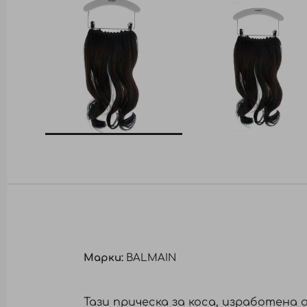
Преминете
към
началото
на
галерия
със
снимки
Марки:
BALMAIN
Тази прическа за коса, изработена 