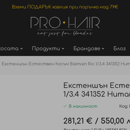
Вземи ПОДАРЪК хавлия при поръчка над 79€
косата
Продукти
Брандове
Блог
Екстеншън Естествен Косъм Balmain Rio 1/3.4 341352 Hu
Екстеншън Естес
1/3.4 341352 Hum
В наличност
Код
281,21 €
/
550,00 