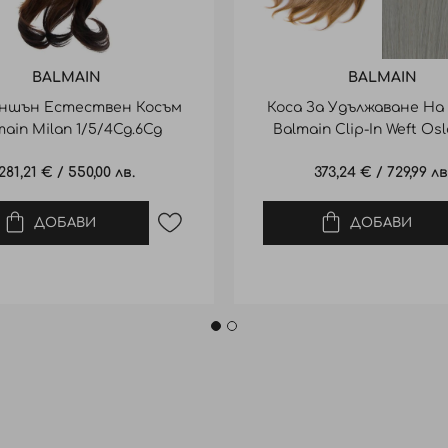
BALMAIN
BALMAIN
ншън Естествен Косъм
Коса За Удължаване На
main Milan 1/5/4Cg.6Cg
Balmain Clip-In Weft Osl
Human Hair 40Cm
40См
281,21 €
/
550,00 лв.
373,24 €
/
729,99 лв
ДОБАВИ
ДОБАВИ