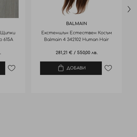
BALMAIN
 Щипки
Екстеншън Естествен Косъм
o 615A
Balmain 4 342102 Human Hair
B
40Cm
.
281,21 €
/
550,00 лв.
ДОБАВИ