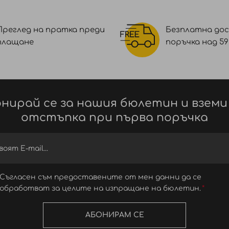
Преглед на пратка преди
Безплатна дос
плащане
поръчка над 59 €
нирай се за нашия бюлетин и вземи
отстъпка при първа поръчка
Съгласен съм предоставените от мен данни да се
обработват за целите на изпращане на бюлетин.
АБОНИРАМ СЕ