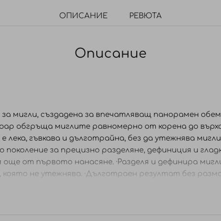
ОПИСАНИЕ
РЕВЮТА
Описание
 за мигли, създадена за впечатляващ панорамен обе
ар обгръща миглите равномерно от корена до върха,
а е лека, гъвкава и дълготрайна, без да утежнява мигл
 поколение за прецизно разделяне, дефиниция и гладк
още от първото нанасяне. ·Разделя и дефинира мигли
а, която не утежнява. ·Дълготраен резултат без разм
бени.
а от корена към върха на миглите със зигзагообразн
н ефект нанесете допълнителен слой, без да изчаква