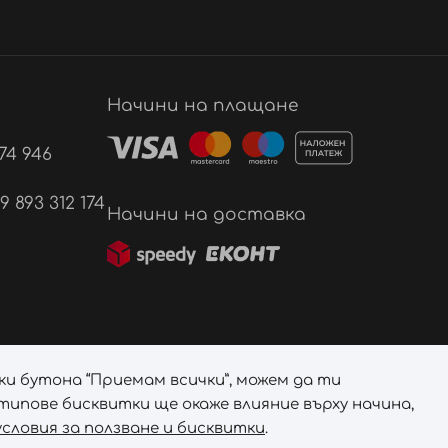
Начини на плащане
74 946
893 312 174
Начини на доставка
ки бутона “Приемам всички”, можем да ти
ипове бисквитки ще окаже влияние върху начина,
словия за ползване и бисквитки
.