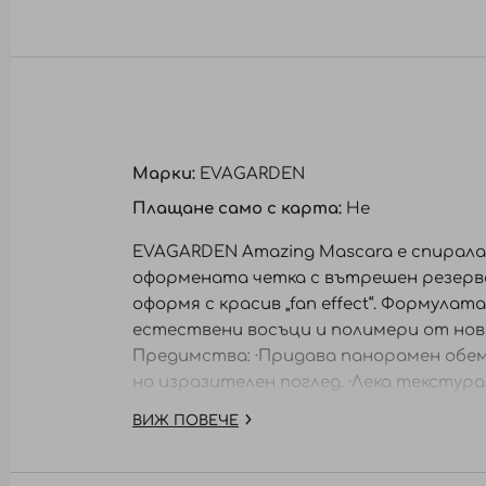
към
началото
на
галерия
със
снимки
Марки:
EVAGARDEN
Плащане само с карта:
Не
EVAGARDEN Amazing Mascara е спирала
оформената четка с вътрешен резерво
оформя с красив „fan effect“. Формулат
естествени восъци и полимери от ново
Предимства: ·Придава панорамен обем 
но изразителен поглед. ·Лека текстур
и офталмологично тествана. ·Без пара
ВИЖ ПОВЕЧЕ
Начин на употреба: Нанесете спиралат
продукта равномерно. За по-интензиве