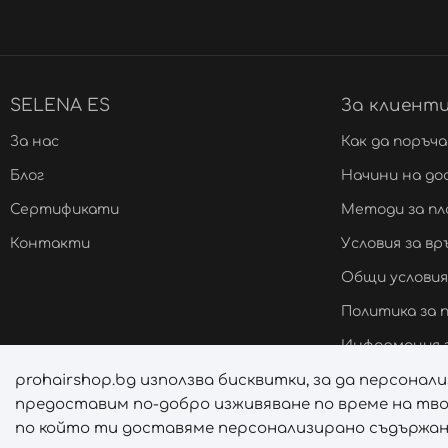
SELENA ES
За клиент
За нас
Как да поръч
Блог
Начини на до
Сертификати
Методи за п
Контакти
Условия за в
Общи условия
Политика за
Информация з
prohairshop.bg използва бисквитки, за да персона
Онлайн решав
предоставим по-добро изживяване по време на тво
Управление н
по който ти доставяме персонализирано съдържани