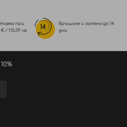
тавка при
Връщане и замяна до 14
 / 115,39 лв.
дни
 10%