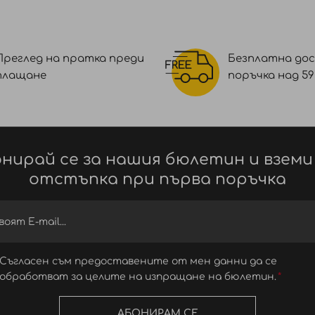
Преглед на пратка преди
Безплатна дос
плащане
поръчка над 59 €
нирай се за нашия бюлетин и вземи
отстъпка при първа поръчка
Съгласен съм предоставените от мен данни да се
обработват за целите на изпращане на бюлетин.
АБОНИРАМ СЕ