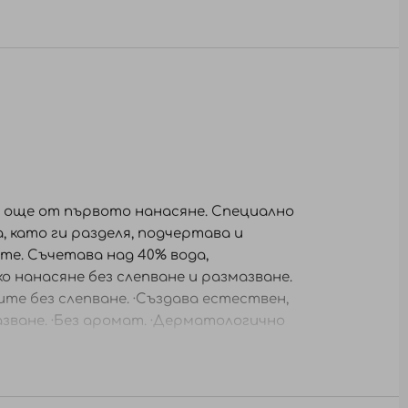
м още от първото нанасяне. Специално
 като ги разделя, подчертава и
ите. Съчетава над 40% вода,
о нанасяне без слепване и размазване.
те без слепване. ·Създава естествен,
азване. ·Без аромат. ·Дерматологично
и движения, за да разпределите
те първият да изсъхне напълно. След