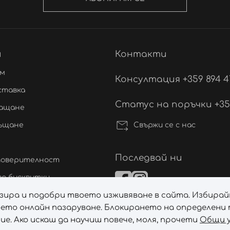
и
Контакти
ам
Консултация +359 894 4
ставка
Статус на поръчки +359 
лащане
Свържи се с нас
ръщане
Последвай ни
 поверителност
а бисквитки
лизира и подобри твоето изживяване в сайта. Избирай
ане на спорове
ето онлайн пазаруване. Блокирането на определени т
а бисквитките
е. Ако искаш да научиш повече, моля, прочети
Общи у