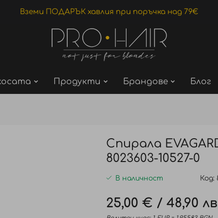
Вземи ПОДАРЪК хавлия при поръчка над 79€
косата
Продукти
Брандове
Блог
Спирала EVAGARD
8023603-10527-0
В наличност
Код
25,00 €
/
48,90 лв