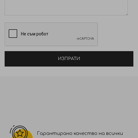
восък (Jasminum Grandiflorum Flower Wax) –
хидратира и омекотява миглите. Восък от Rhus
Verniciflua – подобрява еластичността и
гъвкавостта на миглите. Карнаубски восък –
осигурява отлично прилепване, блясък и по-добра
устойчивост на продукта. Прах от червени
водорасли (Chondrus Crispus Powder) – има
хидратиращо, успокояващо, реминерализиращо
ИЗПРАТИ
и изглаждащо действие.
Състав: Water (Aqua), Synthetic Wax, Steareth-21,
Glyceryl Stearate, Synthetic Fluorphlogopite, Butylene
Glycol, Rhus Verniciflua Peel Wax,
Styrene/Acrylates/Ammonium Methacrylate
Copolymer, Copernicia Cerifera (Carnauba) Wax,
Potassium Cetyl Phosphate, Tetrasodium EDTA,
Jasminum Grandiflorum (Jasmine) Flower Wax,
Phenoxyethanol, Caprylyl Glycol, Cetyl Alcohol,
Гарантирано качество на всички
Chondrus Crispus Powder, Potassium Sorbate,