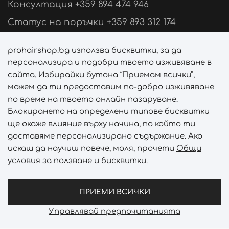
Консултация +359 894 474 946
Статус на поръчки +359 893 312 174
Свържи се с нас
prohairshop.bg използва бисквитки, за да
персонализира и подобри твоето изживяване в
Последвай ни
сайта. Избирайки бутона “Приемам всички”,
можем да ти предоставим по-добро изживяване
по време на твоето онлайн пазаруване.
Блокирането на определени типове бисквитки
Начини на плащане
ще окаже влияние върху начина, по който ти
доставяме персонализирано съдържание. Ако
искаш да научиш повече, моля, прочети
Общи
условия за ползване и бисквитки
.
Начини на доставка
ПРИЕМИ ВСИЧКИ
Управлявай предпочитанията
Prohair Shop © 2026 - Всички права запазени