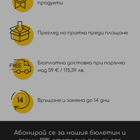
продукти
Ascorbyl Palmitate, Tocopherol, C10-18 Triglycerides,
Sodium Laureth-12 Sulfate, Simethicone, Polysorbate
65, C11-15 Pareth-7, Sorbic Acid, Methylcellulose,
Sulfuric Acid, Titanium Dioxide (CI 77891).
Преглед на пратка преди плащане
Безплатна доставка при поръчка
над 59 € / 115,39 лв.
Връщане и замяна до 14 дни
Абонирай се за нашия бюлетин и