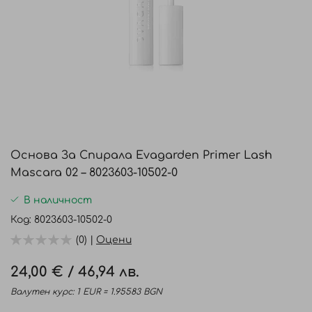
Преминете
към
Основа За Спирала Evagarden Primer Lash
началото
Mascara 02 – 8023603-10502-0
на
галерия
В наличност
със
Код
8023603-10502-0
снимки
(0) |
Оцени
24,00 €
/
46,94 лв.
Валутен курс: 1 EUR = 1.95583 BGN