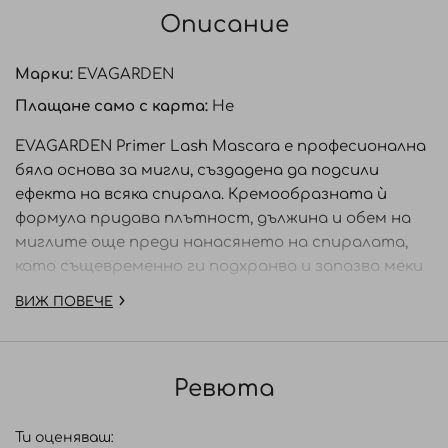
Описание
Марки:
EVAGARDEN
Плащане само с карта:
Не
EVAGARDEN Primer Lash Mascara е професионална
бяла основа за мигли, създадена да подсили
ефекта на всяка спирала. Кремообразната ѝ
формула придава плътност, дължина и обем на
миглите още преди нанасянето на спиралата,
като същевременно ги подхранва и запазва меки
и гъвкави. Обогатена с жасминов восък, восък от
ВИЖ ПОВЕЧЕ
плодове Rhus Verniciflua, карнаубски восък и прах
от червени водорасли, основата осигурява
хидратиращо и успокояващо действие,
Ревюта
подобрява прилепването на спиралата и
удължава нейната трайност. Специалната
асиметрична четка разпределя продукта
Ти оценяваш: