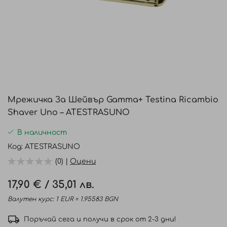
Преминете
към
Мрежичка За Шейвър Gamma+ Testina Ricambio
началото
Shaver Uno – ATESTRASUNO
на
галерия
В наличност
със
Код
ATESTRASUNO
снимки
(0) |
Оцени
17,90 €
/
35,01 лв.
Валутен курс: 1 EUR = 1.95583 BGN
Поръчай сега и получи в срок от 2-3 дни!