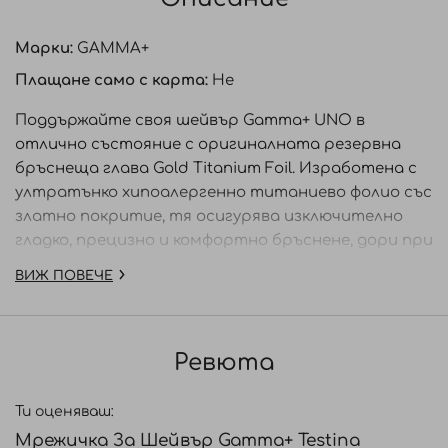
Марки:
GAMMA+
Плащане само с карта:
Не
Поддържайте своя шейвър Gamma+ UNO в
отлично състояние с оригиналната резервна
бръснеща глава Gold Titanium Foil. Изработена с
ултратънко хипоалергенно титаниево фолио със
златно покритие, тя осигурява изключително
гладко, прецизно и комфортно бръснене, дори при
чувствителна кожа. Специалният дизайн на
ВИЖ ПОВЕЧЕ
фолиото позволява ефективно захващане и
премахване както на къси, така и на по-дълги
косъмчета, което я прави идеална за оформяне на
Ревюта
брада, контури и бръснене на скалпа.
Предимства: ·Оригинална резервна глава за
Ти оценяваш:
Gamma+ UNO. ·Ултратънко фолио за максимално
Мрежичка За Шейвър Gamma+ Testina