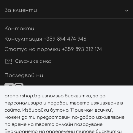
За клиенти
Контакти
Консултация +359 894 474 946
Статус на поръчки +359 893 312 174
Свържи се с нас
Последвай ни
prohairshop.bg използва бисквитки, за да
Начини на плащане
персонализира и подобри твоето изживяване в
сайта. Избирайки бутона “Приемам всички”,
можем да ти предоставим по-добро изживяване
по време на твоето онлайн пазаруване.
Начини на доставка
Блокирането на определени типове бисквитки