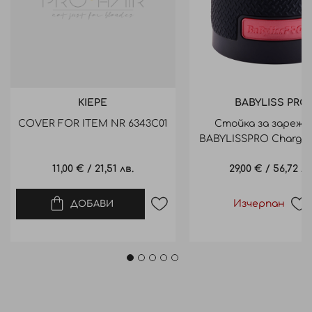
KIEPE
BABYLISS PRO
COVER FOR ITEM NR 6343C01
Стойка за зарежд
BABYLISSPRO Chargin
boost+ B&R skele
11,00 €
/
21,51 лв.
29,00 €
/
56,72 лв
Изчерпан
ДОБАВИ