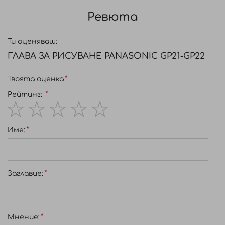
Ревюта
Ти оценяваш:
ГЛАВА ЗА РИСУВАНЕ PANASONIC GP21-GP22
Твоята оценка
Рейтинг:
1
2
3
4
5
Име:
star
stars
stars
stars
stars
Заглавиe:
Мнение: