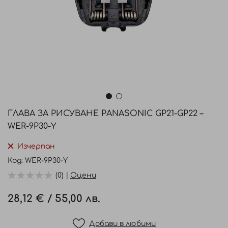
Преминете
към
ГЛАВА ЗА РИСУВАНЕ PANASONIC GP21-GP22 –
началото
WER-9P30-Y
на
галерия
Изчерпан
със
Код
WER-9P30-Y
снимки
(0) |
Оцени
28,12 €
/
55,00 лв.
Добави в любими