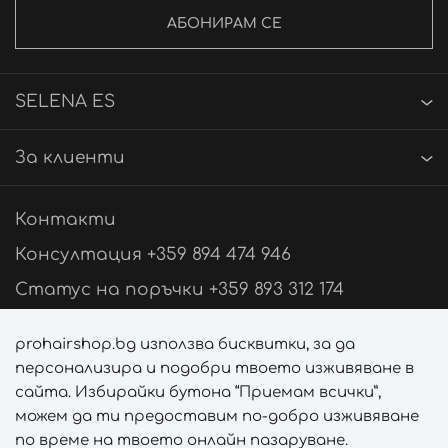
АБОНИРАМ СЕ
SELENA ES
За клиенти
Контакти
Консултация +359 894 474 946
Статус на поръчки +359 893 312 174
Свържи се с нас
prohairshop.bg използва бисквитки, за да
персонализира и подобри твоето изживяване в
Последвай ни
сайта. Избирайки бутона “Приемам всички”,
можем да ти предоставим по-добро изживяване
по време на твоето онлайн пазаруване.