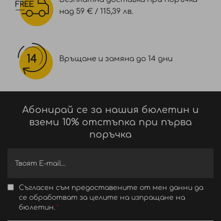
над 59 € / 115,39 лв.
Връщане и замяна до 14 дни
Абонирай се за нашия бюлетин и
вземи 10% отстъпка при първа
поръчка
Съгласен съм предоставените от мен данни да
се обработват за целите на изпращане на
бюлетин.