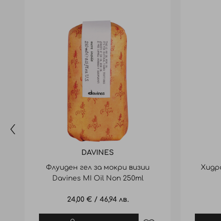
DAVINES
Флуиден гел за мокри визии
Хидр
Davines MI Oil Non 250ml
Hydrat
24,00 €
/
46,94 лв.