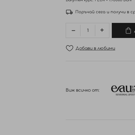
Валутен курс: 1 EUR = 1.95583 BGN
Поръчай сега и получи в ср
Добави в любими
Виж всичко от: