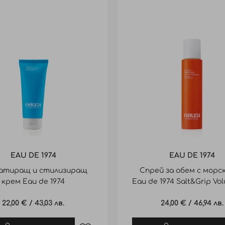
EAU DE 1974
EAU DE 1974
атиращ и стилизиращ
Спрей за обем с морск
крем Eau de 1974
Eau de 1974 Salt&Grip Vo
e&Shape Santorini 100ml
Spray200ml
22,00 €
/
43,03 лв.
24,00 €
/
46,94 лв.