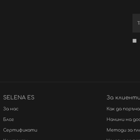
SELENA ES
За клиент
За нас
Как да поръч
Блог
Начини на до
Сертификати
Методи за п