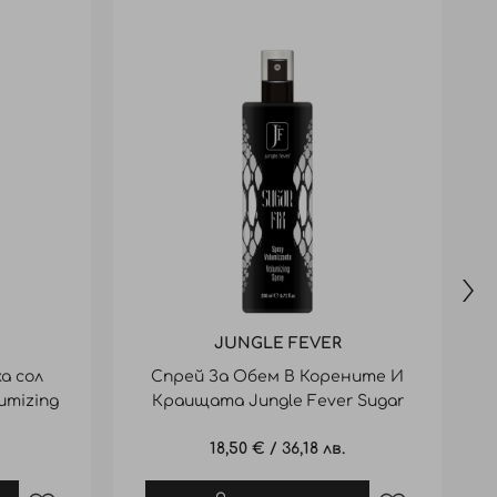
JUNGLE FEVER
а сол
Спрей За Обем В Корените И
lumizing
Краищата Jungle Fever Sugar
Fix 200Ml
18,50 €
/
36,18 лв.