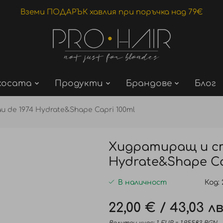
Вземи ПОДАРЪК хавлия при поръчка над 79€
косата
Продукти
Брандове
Блог
de 1974 Hydrate&Shape Capri 100ml
Хидратиращ и ст
Hydrate&Shape Cap
В наличност
Код
22,00 €
/
43,03 лв