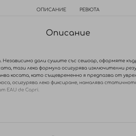
ОПИСАНИЕ
РЕВЮТА
Описание
 Независимо дали сушите със сешоар, оформяте къдр
сата, тази лека формула осигурява изключителни рез
анва косата, като същевременно я предпазва от увре
коса, осигурява леко фиксиране, намалява статичнот
т EAU de Capri.
и и разнесете продукта равномерно по косата си. С