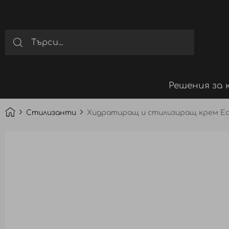
Решения за 
Стилизанти
Хидратиращ и стилизиращ крем Eau 
Преминете
към
края
на
галерията
на
изображенията