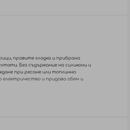
ици, правите гладка и прибрана
ултати. Без съдържание на силикони и
ждане при ресане или топлинно
о електричество и придава обем и
тилизирайте косата по желание. Не се