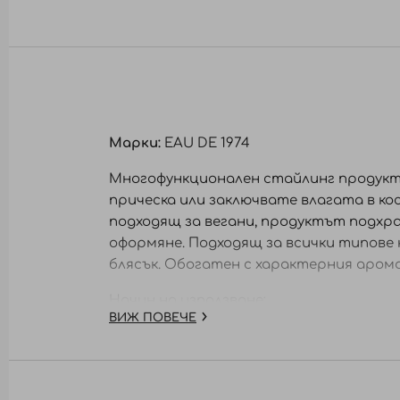
към
началото
на
галерия
със
снимки
Марки:
EAU DE 1974
Многофункционален стайлинг продукт.
прическа или заключвате влагата в ко
подходящ за вегани, продуктът подхр
оформяне. Подходящ за всички типове 
блясък. Обогатен с характерния арома
Начин на използване:
ВИЖ ПОВЕЧЕ
Сложете малко количество на ръцете с
отмива.
Състав: