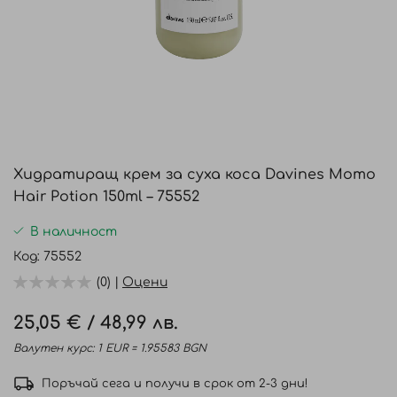
Преминете
към
Хидратиращ крем за суха коса Davines Momo
началото
Hair Potion 150ml – 75552
на
галерия
В наличност
със
Код
75552
снимки
(0) |
Оцени
25,05 €
/
48,99 лв.
Валутен курс: 1 EUR = 1.95583 BGN
Поръчай сега и получи в срок от 2-3 дни!