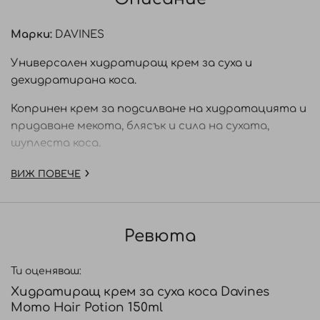
Марки:
DAVINES
Универсален хидратиращ крем за суха и
дехидратирана коса.
Копринен крем за подсилване на хидратацията и
придаване мекота, блясък и сила на сухата,
шуплеста коса.
DAVINES MOMO Hair Potion e крем без изплакване
ВИЖ ПОВЕЧЕ
за подсилване на хидратацията. Лека формула,
която не утежнява косъма. Копринена текстура
даряваща вески тип коса с необходимото
Ревюта
хидратиране. Косата се превръща в коприна,
мека и блестяща. 100% енергия за косата, 0%
Ти оценяваш:
вредно влияние върху околната среда и
Хидратиращ крем за суха коса Davines
природата.
Momo Hair Potion 150ml