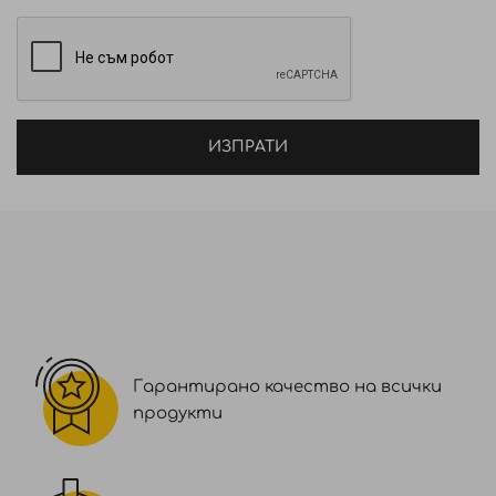
Състав: AQUA / WATER / EAU, CETEARYL ALCOHOL,
GLYCERIN, HYDROXYPROPYL STARCH PHOSPHATE,
PANTHENOL, BENZOTRIAZOLYL DODECYL P-
CRESOL, DIMETHICONE, PARFUM / FRAGRANCE,
BEHENTRIMONIUM CHLORIDE, BENZYL ALCOHOL,
ИЗПРАТИ
METHYL GLUCETH-20, PENTAERYTHRITYL TETRA-DI-
T-BUTYL HYDROXYHYDROCINNAMATE,
POLYSORBATE 20, HYDROXYPROPYLTRIMONIUM
HYDROLYZED WHEAT PROTEIN, SCLEROTIUM GUM,
ACRYLAMIDOPROPYLTRIMONIUM
CHLORIDE/ACRYLATES COPOLYMER, DISODIUM
EDTA, POLYQUATERNIUM-28, TOCOPHEROL, SODIUM
BENZOATE, GUAR HYDROXYPROPYLTRIMONIUM
CHLORIDE, ISOPROPYL ALCOHOL,
Гарантирано качество на всички
AMODIMETHICONE, CUCUMIS MELO FRUIT EXTRACT
продукти
/ CUCUMIS MELO (MELON) FRUIT EXTRACT,
PHENOXYETHANOL, CAPRYLYL GLYCOL, CITRIC ACID,
CI 19140 / YELLOW 5, LIMONENE, COUMARIN, CI 61570