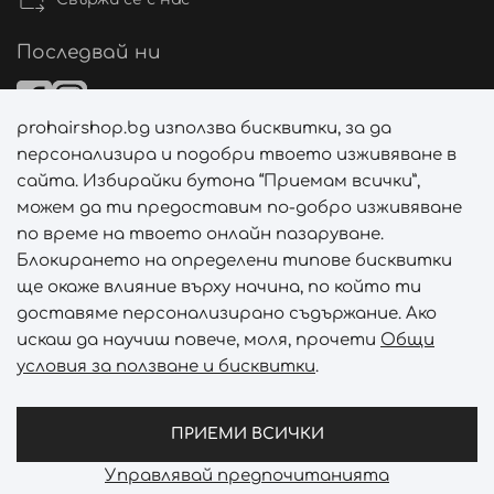
Последвай ни
prohairshop.bg използва бисквитки, за да
Начини на плащане
персонализира и подобри твоето изживяване в
сайта. Избирайки бутона “Приемам всички”,
можем да ти предоставим по-добро изживяване
по време на твоето онлайн пазаруване.
Начини на доставка
Блокирането на определени типове бисквитки
ще окаже влияние върху начина, по който ти
доставяме персонализирано съдържание. Ако
искаш да научиш повече, моля, прочети
Общи
условия за ползване и бисквитки
.
Абонирай се за PROHAIRSHOP CLUB!
Отключи ексклузивни отстъпки и лимитирани предложен
ПРИЕМИ ВСИЧКИ
Управлявай предпочитанията
Prohair Shop © 2026 - Всички права запазени