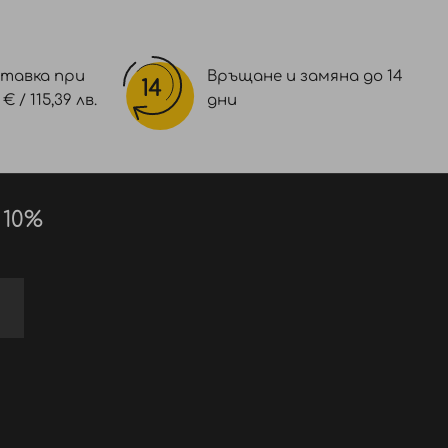
тавка при
Връщане и замяна до 14
 / 115,39 лв.
дни
 10%