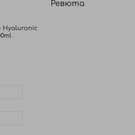
nalyl Acetate, Acetyl Cedrene, Xanthan Gum, Tetrasodium G
Ревюта
oxide, Tocopherol, Helianthus Annuus Seed Oil, Sodium Hy
ssypium Herbaceum Seed Oil, Mangifera Indica Seed Butter,
l.
Hyaluronic
00ml