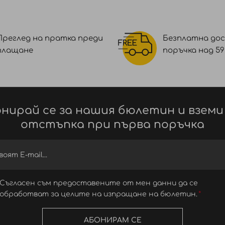
Преглед на пратка преди
Безплатна дос
плащане
поръчка над 59 €
нирай се за нашия бюлетин и вземи
отстъпка при първа поръчка
Съгласен съм предоставените от мен данни да се
обработват за целите на изпращане на бюлетин.
АБОНИРАМ СЕ