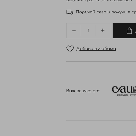
Валутен курс: 1 EUR = 1.95583 BGN
Поръчай сега и получи в ср
Добави в любими
Виж всичко от: