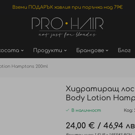
Вземи ПОДАРЪК хавлия при поръчка над 79€
косата
Продукти
Брандове
Блог
otion Hamptons 200ml
Хидратиращ лоси
Body Lotion Hamp
В наличност
Код
24,00 €
/
46,94 лв