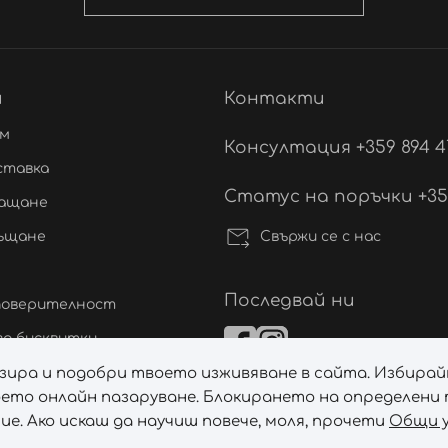
и
Контакти
ам
Консултация +359 894 4
ставка
Статус на поръчки +359 
лащане
Свържи се с нас
ръщане
Последвай ни
 поверителност
а бисквитки
лизира и подобри твоето изживяване в сайта. Избирай
ане на спорове
ето онлайн пазаруване. Блокирането на определени т
а бисквитките
е. Ако искаш да научиш повече, моля, прочети
Общи у