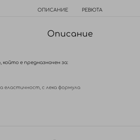
ОПИСАНИЕ
РЕВЮТА
Описание
 който е предназначен за:
а еластичност, с лека формула
, Caprylic/Capric Triglyceride, C13-15 Alkane, Glyceryl Stea
yethanol, Cetearyl Alcohol, Glyceryl Stearate, Glycine Soja