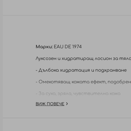
към
началото
на
галерия
със
снимки
Марки:
EAU DE 1974
Луксозен и хидратиращ лосион за тяло,
- Дълбока хидратация и подхранване
- Омекотяващ кожата ефект, подобрен
- За суха, зряла, чувствителна кожа
ВИЖ ПОВЕЧЕ
Състав:
Aqua, Glycerin, Butyrospermum Parkii Butter
Hydrogenated Vegetable Oil, Parfum, Phenox