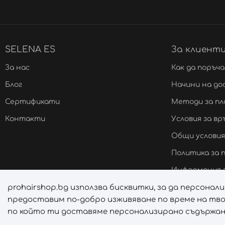
SELENA ES
За клиент
За нас
Как да поръч
Блог
Начини на до
Сертификати
Методи за п
Контакти
Условия за в
Общи условия
Политика за
Информация з
prohairshop.bg използва бисквитки, за да персона
Онлайн решав
предоставим по-добро изживяване по време на тво
Управление н
по който ти доставяме персонализирано съдържани