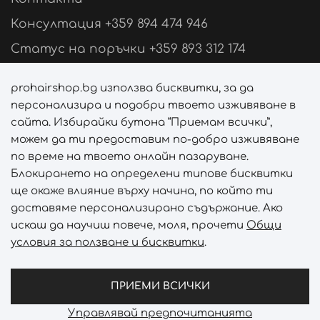
Консултация +359 894 474 946
Статус на поръчки +359 893 312 174
Свържи се с нас
prohairshop.bg използва бисквитки, за да
персонализира и подобри твоето изживяване в
Последвай ни
сайта. Избирайки бутона “Приемам всички”,
можем да ти предоставим по-добро изживяване
по време на твоето онлайн пазаруване.
Блокирането на определени типове бисквитки
Начини на плащане
ще окаже влияние върху начина, по който ти
доставяме персонализирано съдържание. Ако
искаш да научиш повече, моля, прочети
Общи
условия за ползване и бисквитки
.
Начини на доставка
ПРИЕМИ ВСИЧКИ
Управлявай предпочитанията