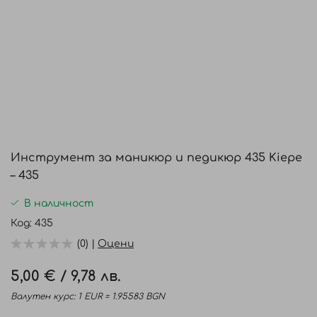
Преминете
към
Инструмент за маникюр и педикюр 435 Kiepe
началото
– 435
на
галерия
В наличност
със
Код
435
снимки
(0) |
Оцени
5,00 €
/
9,78 лв.
Валутен курс: 1 EUR = 1.95583 BGN