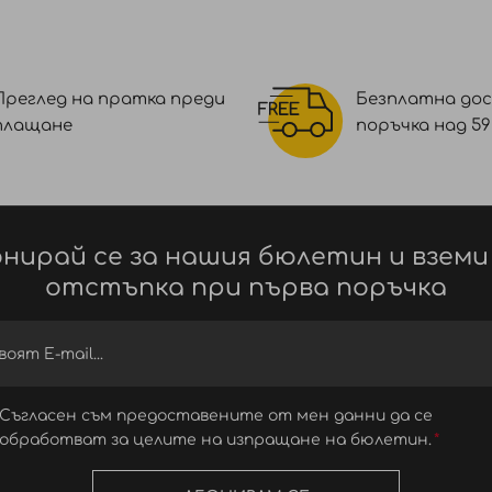
Преглед на пратка преди
Безплатна дос
плащане
поръчка над 59 €
нирай се за нашия бюлетин и вземи
отстъпка при първа поръчка
Съгласен съм предоставените от мен данни да се
обработват за целите на изпращане на бюлетин.