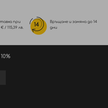
тавка при
Връщане и замяна до 14
 / 115,39 лв.
дни
 10%