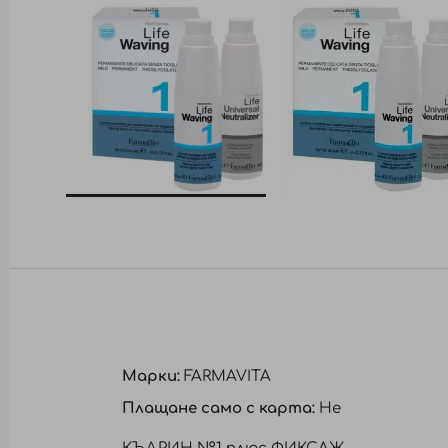
Преминете
към
началото
на
галерия
със
снимки
Марки:
FARMAVITA
Плащане само с карта:
Не