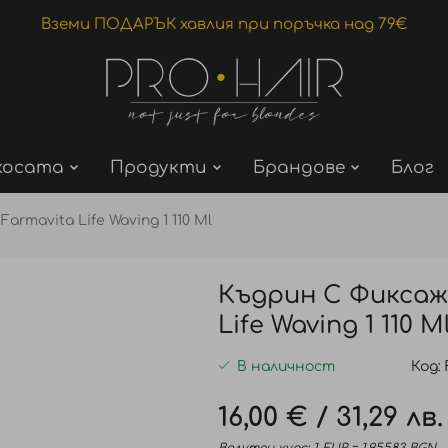
Вземи ПОДАРЪК хавлия при поръчка над 79€
косата
Продукти
Брандове
Блог
rmavita Life Waving 1 110 Ml
Къдрин С Фиксаж
Life Waving 1 110 
В наличност
Код
16,00 €
/
31,29 лв.