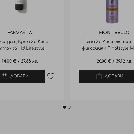
FARMAVITA
MONTIBELLO
лаждащ Крем За Коса
Пяна За Коса екстра 
rmavita Hd Lifestyle
фиксация / Finalstyle 
othing Leave-In 150Ml
320Ml
14,00 €
/
27,38 лв.
20,00 €
/
39,12 лв.
ДОБАВИ
ДОБАВИ