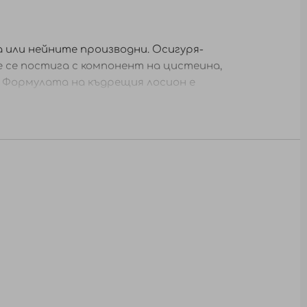
а или нейните производни. Осигуря-
 се постига с компонент на цистеина,
 Формулата на къдрещия лосион е