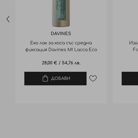
DAVINES
Еко лак за коса със средна
Изг
фиксация Davines MI Lacca Eco
Fa
Media 250ml
Smo
28,00 €
/
54,76 лв.
ДОБАВИ