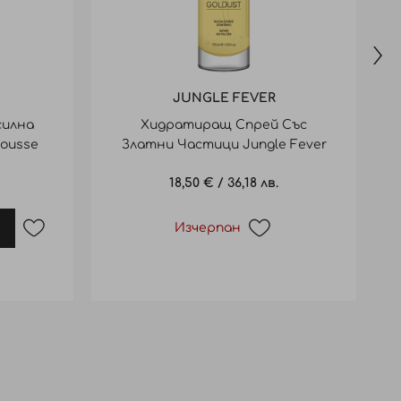
JUNGLE FEVER
силна
Хидратиращ Спрей Със
Mousse
Златни Частици Jungle Fever
Goldust 125Ml
18,50 €
/
36,18 лв.
Изчерпан