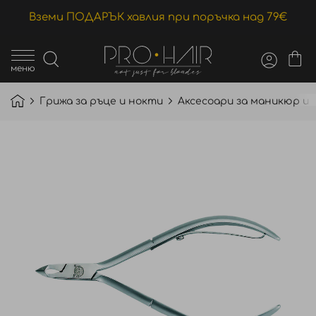
Вземи ПОДАРЪК хавлия при поръчка над 79€
меню
Грижа за ръце и нокти
Аксесоари за маникюр и
Преминете
към
края
на
галерията
на
изображенията