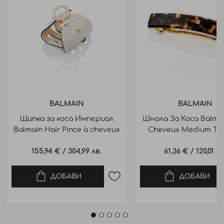
BALMAIN
BALMAIN
Щипка за коса Империал
Шнола За Коса Balmai
Balmain Hair Pince à cheveux
Cheveux Medium Tor
imperiale
Chell
155,94 €
/
304,99 лв.
61,36 €
/
120,01 лв
ДОБАВИ
ДОБАВИ