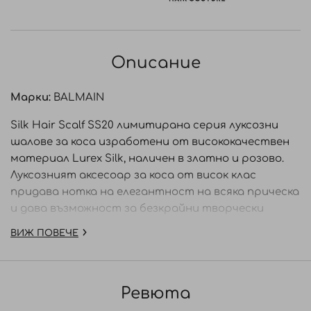
Описание
Марки:
BALMAIN
Silk Hair Scalf SS20 лимитирана серия луксозни
шалове за коса изработени от висококачествен
материал Lurex Silk, наличен в златно и розово.
Луксозният аксесоар за коса от висок клас
придава нотка на елегантност на всяка прическа
и дава възможност за безкрайни творчески
възможности. Идеален за носене като
диадема
ВИЖ ПОВЕЧЕ
или да се завърже на опашка или небрежна
плитка.
Ревюта
• Изработен от луксозна, висококачествена,