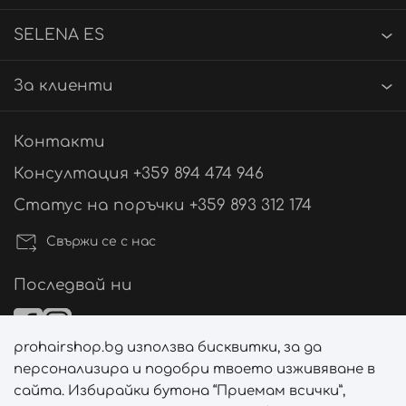
SELENA ES
За клиенти
Контакти
Консултация +359 894 474 946
Статус на поръчки +359 893 312 174
Свържи се с нас
Последвай ни
prohairshop.bg използва бисквитки, за да
Начини на плащане
персонализира и подобри твоето изживяване в
сайта. Избирайки бутона “Приемам всички”,