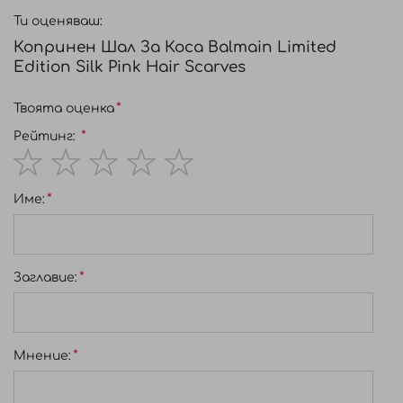
италианска коприна Lurex
Ти оценяваш:
• Ръчно изработен аксесоар
Копринен Шал За Коса Balmain Limited
• Добавя нотка на класа към всяка прическа
Edition Silk Pink Hair Scarves
Твоята оценка
Рейтинг:
1
2
3
4
5
Име:
star
stars
stars
stars
stars
Заглавиe:
Мнение: