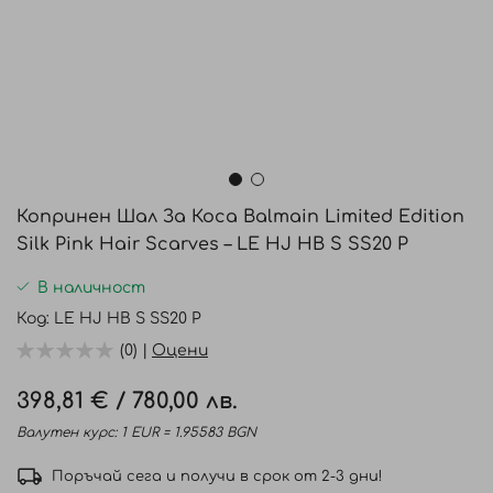
Преминете
към
Копринен Шал За Коса Balmain Limited Edition
началото
Silk Pink Hair Scarves – LE HJ HB S SS20 P
на
галерия
В наличност
със
Код
LE HJ HB S SS20 P
снимки
(0) |
Оцени
398,81 €
/
780,00 лв.
Валутен курс: 1 EUR = 1.95583 BGN
Поръчай сега и получи в срок от 2-3 дни!