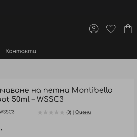
Контакти
чаване на петна Montibello
ot 50ml – WSSC3
WSSC3
(0) |
Оцени
.