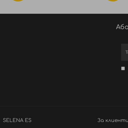
Або
SELENA ES
За клиент