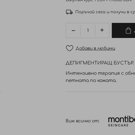
Валутен курс: 1 EUR = 1.95583 BGN
Поръчай сега и получи в ср
Добави в любими
ДЕПИГМЕНТИРАЩ БУСТЪР.
Интензивно терапия с обн
петната по кожата.
Виж всичко от: