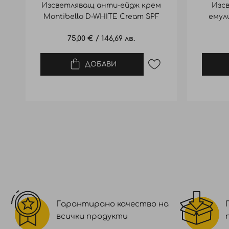
Изсветляващ анти-ейдж крем
Изс
Montibello D-WHITE Cream SPF
емул
20 50ml
E
75,00 €
/
146,69 лв.
ДОБАВИ
Гарантирано качество на
всички продукти