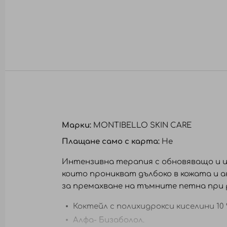
към
началото
на
галерия
със
снимки
Марки:
MONTIBELLO SKIN CARE
Плащане само с карта:
Не
Интензивна терапия с обновяващо и и
които проникват дълбоко в кожата и а
за премахване на тъмните петна при 
Коктейл с полихидрокси киселини 10 %
Алфа- Бизаболол.