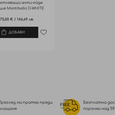
ветляваща анти-ейдж
ция Montibello D-WHITE
mulsion SPF 20 50ml
75,00 €
/
146,69 лв.
ДОБАВИ
Преглед на пратка преди
Безплатна дос
плащане
поръчка над 59 €