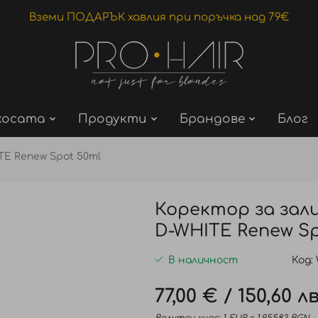
Вземи ПОДАРЪК хавлия при поръчка над 79€
косата
Продукти
Брандове
Блог
TE Renew Spot 50ml
Коректор за зали
D-WHITE Renew Sp
В наличност
Код
77,00 €
/
150,60 лв