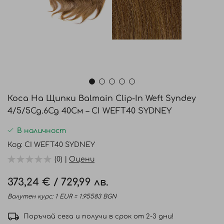
Преминете
към
Коса На Щипки Balmain Clip-In Weft Syndey
началото
4/5/5Cg.6Cg 40См – CI WEFT40 SYDNEY
на
галерия
В наличност
със
Код
CI WEFT40 SYDNEY
снимки
(0) |
Оцени
373,24 €
/
729,99 лв.
Валутен курс: 1 EUR = 1.95583 BGN
Поръчай сега и получи в срок от 2-3 дни!