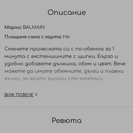
Описание
Марки:
BALMAIN
Плащане само с карта:
Не
Сменете прическата си с по-обемна за 1
минута с екстеншините с щипки. Бързо и
удобно добавете дължина, обем и цвят. Вече
можете да имате обемните, дълги и плавни
вълни, за които винаги сте мечтали.
ВИЖ ПОВЕЧЕ
Комплектът съдържа:
• 5 реда коса
за удължаване на косата, които
могат лесно да се поставят, с различна
Ревюта
ширина - (2x 7,5 cм, 1x 13cм, 1x 20cм, 1x 25cм).
• Закачалка и чанта за съхранение.