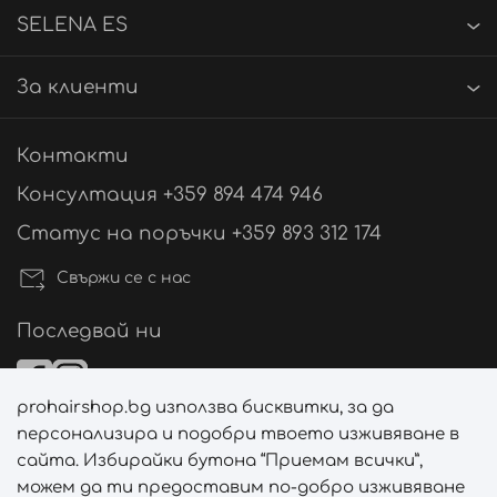
SELENA ES
За клиенти
Контакти
Консултация +359 894 474 946
Статус на поръчки +359 893 312 174
Свържи се с нас
Последвай ни
prohairshop.bg използва бисквитки, за да
Начини на плащане
персонализира и подобри твоето изживяване в
сайта. Избирайки бутона “Приемам всички”,
можем да ти предоставим по-добро изживяване