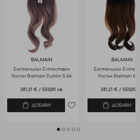
BALMAIN
BALMAIN
Екстеншън Естествен
Екстеншън Естес
Косъм Balmain Dublin 5.6A
Косъм Balmain Mi
Human Hair 40Cm
1/5/4Cg.6Cg Human 
281,21 €
/
550,00 лв.
281,21 €
/
550,00 л
40Cm
ДОБАВИ
ДОБАВИ